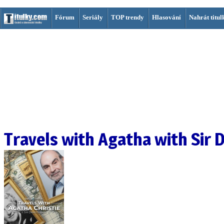
Fórum
Seriály
TOP trendy
Hlasování
Nahrát titul
Travels with Agatha with Sir 