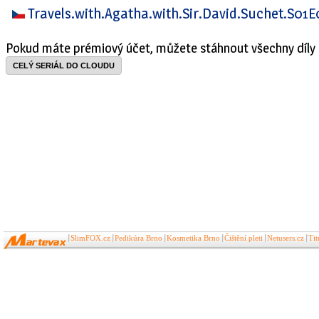
Travels.with.Agatha.with.Sir.David.Suchet.S0
Pokud máte prémiový účet, můžete stáhnout všechny díly 
CELÝ SERIÁL DO CLOUDU
SlimFOX.cz
Pedikúra Brno
Kosmetika Brno
Čištění pleti
Netusers.cz
Ti