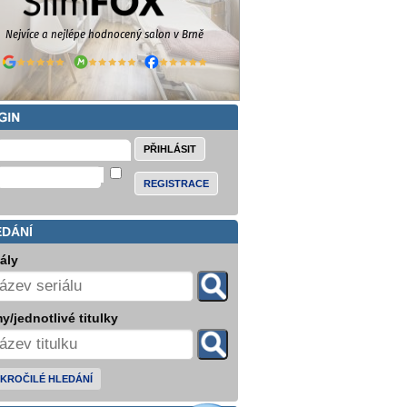
REGISTRACE
EDÁNÍ
iály
y/jednotlivé titulky
KROČILÉ HLEDÁNÍ