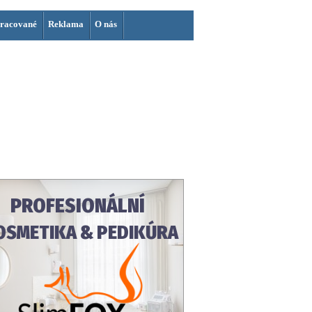
racované
Reklama
O nás