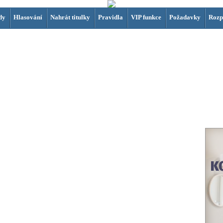
dy
Hlasování
Nahrát titulky
Pravidla
VIP funkce
Požadavky
Rozp