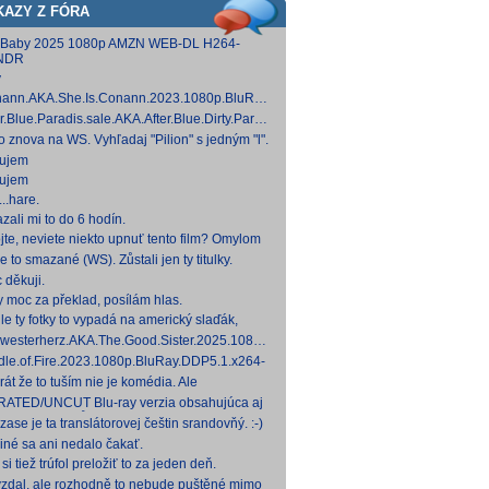
KAZY Z FÓRA
 Baby 2025 1080p AMZN WEB-DL H264-
NDR
y
ann.AKA.She.Is.Conann.2023.1080p.BluRay.DDP5.1.x264-
 [14,53 GB]
er.Blue.Paradis.sale.AKA.After.Blue.Dirty.Paradise.2021.1080p.BluRay.DDP5.1.x26
 [15,19 GB]
to znova na WS. Vyhľadaj "Pilion" s jedným "l".
ujem
ujem
..hare.
zali mi to do 6 hodín.
jte, neviete niekto upnuť tento film? Omylom
 ho vymazal a neviem ho nikde nájsť. Robil
e to smazané (WS). Zůstali jen ty titulky.
 na
 děkuji.
y moc za překlad, posílám hlas.
le ty fotky to vypadá na americký slaďák,
em opak je pravdou..... Kdysi jsem četl i
westerherz.AKA.The.Good.Sister.2025.1080p.AMZN.WEB-
žku, da
DDP5.1.H.264-cinepth [5,88 GB] Nemecké
dle.of.Fire.2023.1080p.BluRay.DDP5.1.x264-
d
 [18,74 GB]
rát že to tuším nie je komédia. Ale
mietačka sa môže konať. Možno príde aj
ATED/UNCUT Blu-ray verzia obsahujúca aj
edov pes a tomu
 frontal Skarsgårda, explicitnejšie zábery sexu
zase je ta translátorovej češtin srandovňý. :-)
od
 iné sa ani nedalo čakať.
si tiež trúfol preložiť to za jeden deň.
zdal, ale rozhodně to nebude puštěné mimo