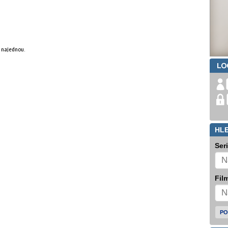
y najednou.
HL
Ser
Film
PO