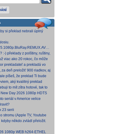
DÁNÍ
A
aby si překlad nebrali úplný
u prznit translátorem :-(
losiu.
.1975.1080p.BluRay.REMUX.AVC.FLAC1.0-
 GB] Dnes na WS.
:-) překlady z polštiny, ruštiny,
štiny, angličtiny (12-24 hod
už viac ako 20 rokoc, čo môže
ek (pokojne aj nad 40, či 50).
or prekladateľ a prekladá vo
, HBO a iné, nemal by to byť
, za deň preložiť 900 riadkov, aj
náročných, plus úprava
le píšeš, že preklad Ti bude
to poctivý konvenčný preklad,
viem, aký kvalitný preklad
 to bude tvoj prvý (aspoň na
ebuji to mít zítra hotové, tak to
.
d New Day 2026 1080p HDTS
NTRY
to seriál v Americe velice
docela škoda, že nemá české
ravit?
k 23 serii
o stromu (Apple TV, Youtube
 CZ/SK, bez titulků
 kdyby někdo zvládl přeložit.
2026 1080p WEB h264-ETHEL