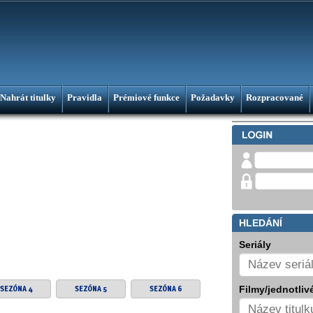
Nahrát titulky
Pravidla
Prémiové funkce
Požadavky
Rozpracované
HLEDÁNÍ
Seriály
Filmy/jednotlivé
SEZÓNA 4
SEZÓNA 5
SEZÓNA 6