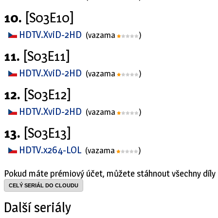
10.
[S03E10]
HDTV.XviD-2HD
(vazama
)
11.
[S03E11]
HDTV.XviD-2HD
(vazama
)
12.
[S03E12]
HDTV.XviD-2HD
(vazama
)
13.
[S03E13]
HDTV.x264-LOL
(vazama
)
Pokud máte prémiový účet, můžete stáhnout všechny díly 
CELÝ SERIÁL DO CLOUDU
Další seriály