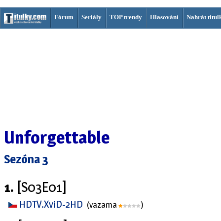
Fórum
Seriály
TOP trendy
Hlasování
Nahrát titul
Unforgettable
Sezóna 3
1.
[S03E01]
HDTV.XviD-2HD
(vazama
)