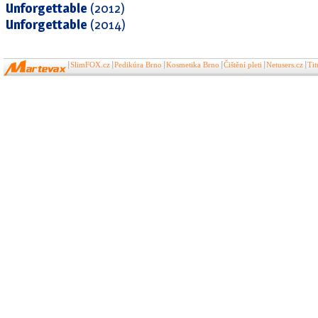
Unforgettable
(2012)
Unforgettable
(2014)
SlimFOX.cz
Pedikúra Brno
Kosmetika Brno
Čištění pleti
Netusers.cz
Ti