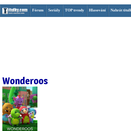
Fórum
Seriály
TOP trendy
Hlasování
Nahrát titul
Wonderoos