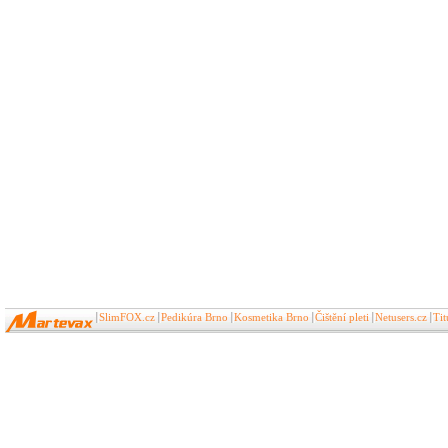
SlimFOX.cz
Pedikúra Brno
Kosmetika Brno
Čištění pleti
Netusers.cz
Ti