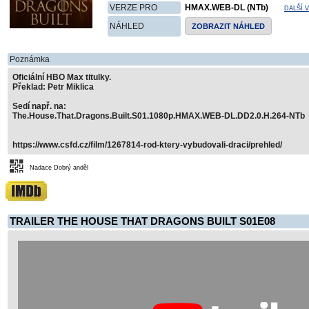
VERZE PRO
HMAX.WEB-DL (NTb)
DALŠÍ 
NÁHLED
ZOBRAZIT NÁHLED
Poznámka
Oficiální HBO Max titulky.
Překlad: Petr Miklica
Sedí např. na:
The.House.That.Dragons.Built.S01.1080p.HMAX.WEB-DL.DD2.0.H.264-NTb
https://www.csfd.cz/film/1267814-rod-ktery-vybudovali-draci/prehled/
Nadace Dobrý anděl
TRAILER THE HOUSE THAT DRAGONS BUILT S01E08