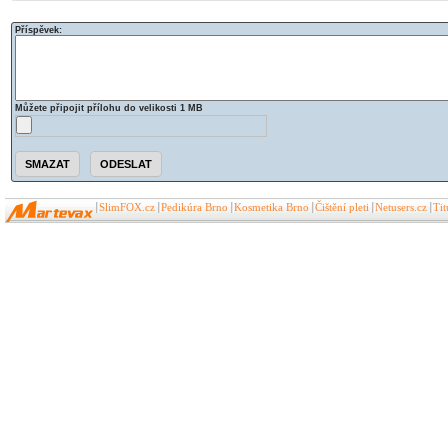
Příspěvek:
Můžete připojit přílohu do velikosti 1 MB
SlimFOX.cz
Pedikúra Brno
Kosmetika Brno
Čištění pleti
Netusers.cz
Ti