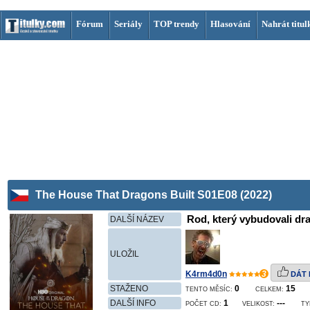
Fórum
Seriály
TOP trendy
Hlasování
Nahrát titul
The House That Dragons Built S01E08 (2022)
Rod, který vybudovali dra
DALŠÍ NÁZEV
ULOŽIL
K4rm4d0n
3
DÁT 
STAŽENO
0
15
TENTO MĚSÍC:
CELKEM:
DALŠÍ INFO
1
---
POČET CD:
VELIKOST:
TY