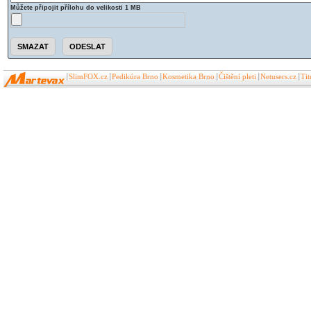
Můžete připojit přílohu do velikosti 1 MB
SlimFOX.cz
Pedikúra Brno
Kosmetika Brno
Čištění pleti
Netusers.cz
Ti