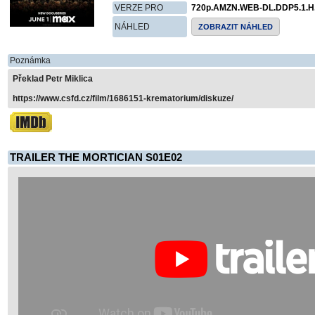
VERZE PRO
720p.AMZN.WEB-DL.DDP5.1.
NÁHLED
ZOBRAZIT NÁHLED
Poznámka
Překlad Petr Miklica
https://www.csfd.cz/film/1686151-krematorium/diskuze/
TRAILER THE MORTICIAN S01E02