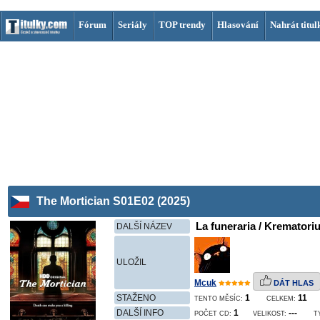
Fórum
Seriály
TOP trendy
Hlasování
Nahrát titul
The Mortician S01E02 (2025)
La funeraria / Krematoriu
DALŠÍ NÁZEV
ULOŽIL
Mcuk
DÁT HLAS
STAŽENO
1
11
TENTO MĚSÍC:
CELKEM:
DALŠÍ INFO
1
---
POČET CD:
VELIKOST:
T