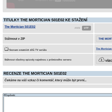
TITULKY THE MORTICIAN S01E02 KE STAŽENÍ
The Mortician S01E02
Stáhnout v ZIP
THE MORT
The Mortician
Seznam ostatních dílů TV seriálu
Stáhnout všechny epizody najednou z prémiového serveru
VŠEC
RECENZE THE MORTICIAN S01E02
Čekáme na váš vzkaz či komentář, který může být první...
Příspěvek: