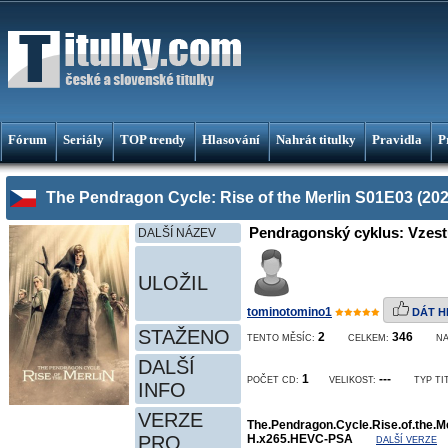
Fórum
Seriály
TOP trendy
Hlasování
Nahrát titulky
Pravidla
P
The Pendragon Cycle: Rise of the Merlin S01E03 (202
Pendragonský cyklus: Vzest
DALŠÍ NÁZEV
ULOŽIL
tominotomino1
DÁT H
STAŽENO
2
346
TENTO MĚSÍC:
CELKEM:
N
DALŠÍ
1
---
POČET CD:
VELIKOST:
TYP TI
INFO
VERZE
The.Pendragon.Cycle.Rise.of.the.
PRO
H.x265.HEVC-PSA
DALŠÍ VERZE