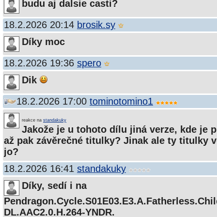
budu aj dalsie casti?
18.2.2026 20:14
brosik.sy
Díky moc
18.2.2026 19:36
spero
Dik
18.2.2026 17:00
tominotomino1
reakce na
standakuky
Jakože je u tohoto dílu jiná verze, kde je p
až pak závěrečné titulky? Jinak ale ty titulky v
jo?
18.2.2026 16:41
standakuky
Díky, sedí i na
Pendragon.Cycle.S01E03.E3.A.Fatherless.Ch
DL.AAC2.0.H.264-YNDR.