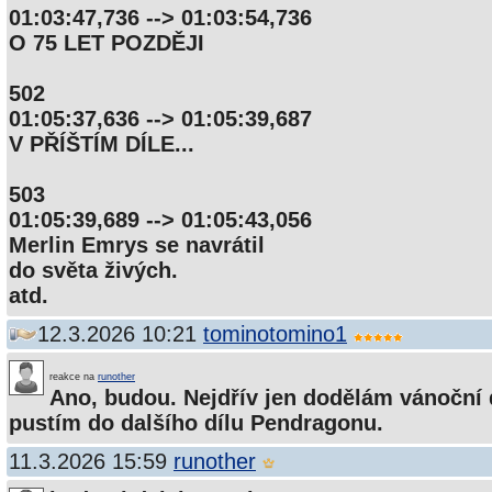
01:03:47,736 --> 01:03:54,736
O 75 LET POZDĚJI
502
01:05:37,636 --> 01:05:39,687
V PŘÍŠTÍM DÍLE...
503
01:05:39,689 --> 01:05:43,056
Merlin Emrys se navrátil
do světa živých.
atd.
12.3.2026 10:21
tominotomino1
reakce na
runother
Ano, budou. Nejdřív jen dodělám vánoční 
pustím do dalšího dílu Pendragonu.
11.3.2026 15:59
runother