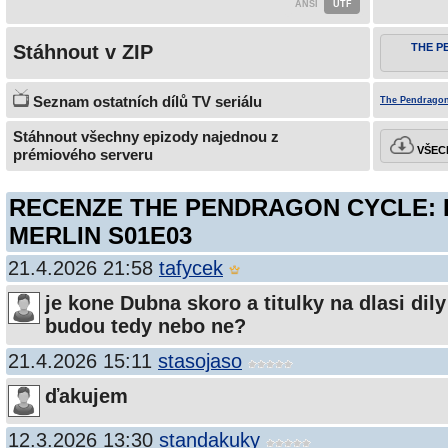
Stáhnout v ZIP
THE P
Seznam ostatních dílů TV seriálu
The Pendragon 
Stáhnout všechny epizody najednou z
VŠECH
prémiového serveru
RECENZE THE PENDRAGON CYCLE: 
MERLIN S01E03
21.4.2026 21:58
tafycek
je kone Dubna skoro a titulky na dlasi di
budou tedy nebo ne?
21.4.2026 15:11
stasojaso
ďakujem
12.3.2026 13:30
standakuky