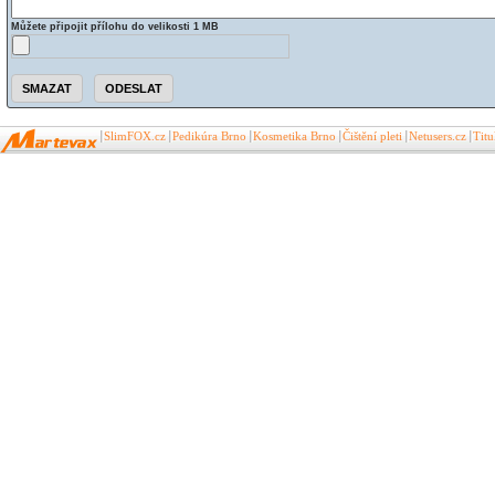
Můžete připojit přílohu do velikosti 1 MB
SlimFOX.cz
Pedikúra Brno
Kosmetika Brno
Čištění pleti
Netusers.cz
Tit