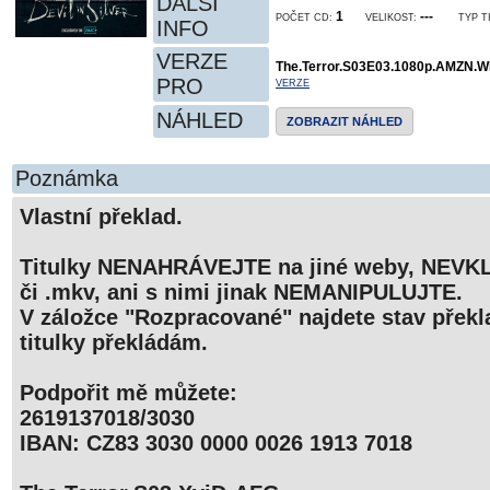
DALŠÍ
1
---
POČET CD:
VELIKOST:
TYP T
INFO
VERZE
The.Terror.S03E03.1080p.AMZN.
PRO
VERZE
NÁHLED
ZOBRAZIT NÁHLED
Poznámka
Vlastní překlad.
Titulky NENAHRÁVEJTE na jiné weby, NEVKL
či .mkv, ani s nimi jinak NEMANIPULUJTE.
V záložce "Rozpracované" najdete stav překla
titulky překládám.
Podpořit mě můžete:
2619137018/3030
IBAN: CZ83 3030 0000 0026 1913 7018