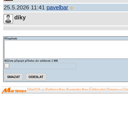
25.5.2026 11:41
pavelbar
díky
Příspěvek:
Můžete připojit přílohu do velikosti 1 MB
SlimFOX.cz
Pedikúra Brno
Kosmetika Brno
Čištění pleti
Netusers.cz
Ti