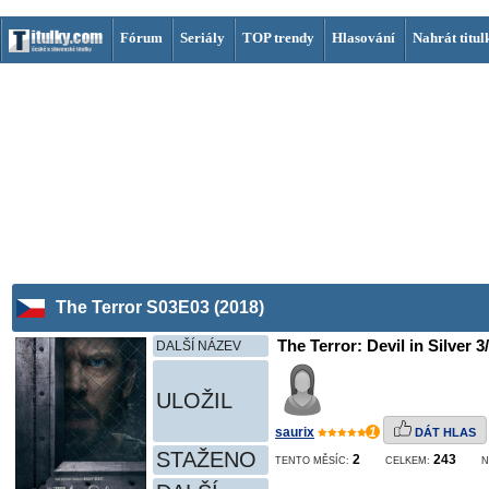
Fórum
Seriály
TOP trendy
Hlasování
Nahrát titul
The Terror S03E03 (2018)
The Terror: Devil in Silver 3
DALŠÍ NÁZEV
ULOŽIL
saurix
1
DÁT HLAS
STAŽENO
2
243
TENTO MĚSÍC:
CELKEM:
N