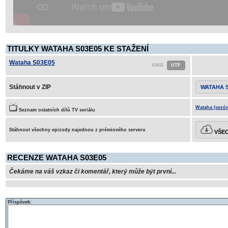
TITULKY WATAHA S03E05 KE STAŽENÍ
Wataha S03E05
Stáhnout v ZIP
WATAHA S
Wataha (sezón
Seznam ostatních dílů TV seriálu
Stáhnout všechny epizody najednou z prémiového serveru
VŠEC
RECENZE WATAHA S03E05
Čekáme na váš vzkaz či komentář, který může být první...
Příspěvek: