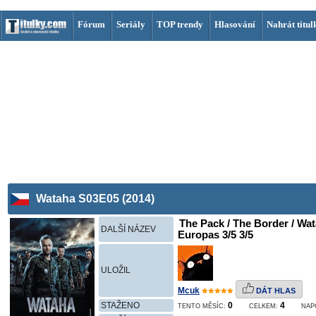
Fórum
Seriály
TOP trendy
Hlasování
Nahrát titul
Wataha S03E05 (2014)
The Pack / The Border / Wat
DALŠÍ NÁZEV
Europas 3/5 3/5
ULOŽIL
Mcuk
DÁT HLAS
STAŽENO
0
4
TENTO MĚSÍC:
CELKEM:
NAP