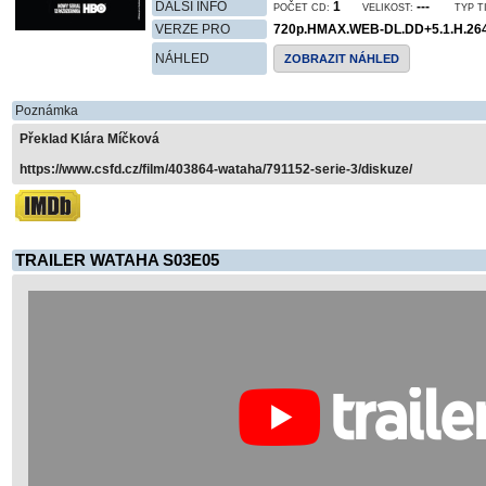
DALŠÍ INFO
1
---
POČET CD:
VELIKOST:
TYP T
VERZE PRO
720p.HMAX.WEB-DL.DD+5.1.H.26
NÁHLED
ZOBRAZIT NÁHLED
Poznámka
Překlad Klára Míčková
https://www.csfd.cz/film/403864-wataha/791152-serie-3/diskuze/
TRAILER WATAHA S03E05