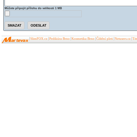
Můžete připojit přílohu do velikosti 1 MB
SlimFOX.cz
Pedikúra Brno
Kosmetika Brno
Čištění pleti
Netusers.cz
Ti