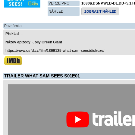
VERZE PRO
1080p.DSNP.WEB-DL.DD+5.1.H
NÁHLED
ZOBRAZIT NÁHLED
Poznámka
Překlad ---
Název epizody: Jolly Green Giant
https://www.csfd.cz/film/1869125-what-sam-sees/diskuze/
TRAILER WHAT SAM SEES S01E01