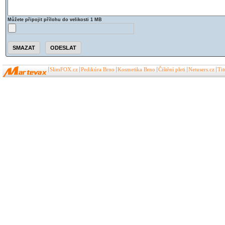
Můžete připojit přílohu do velikosti 1 MB
SlimFOX.cz
Pedikúra Brno
Kosmetika Brno
Čištění pleti
Netusers.cz
Ti