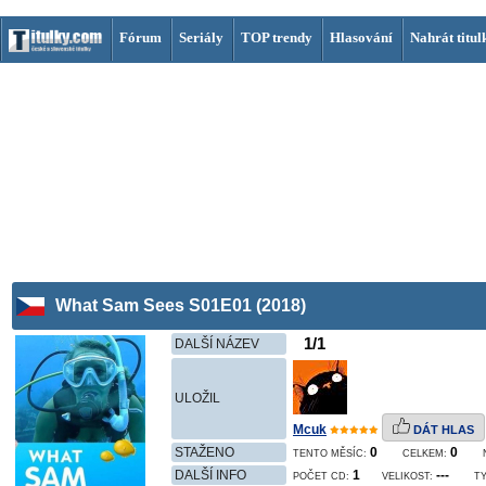
Fórum
Seriály
TOP trendy
Hlasování
Nahrát titul
What Sam Sees S01E01 (2018)
1/1
DALŠÍ NÁZEV
ULOŽIL
Mcuk
DÁT HLAS
STAŽENO
0
0
TENTO MĚSÍC:
CELKEM:
DALŠÍ INFO
1
---
POČET CD:
VELIKOST:
TY