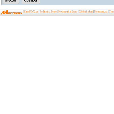
SlimFOX.cz
Pedikúra Brno
Kosmetika Brno
Čištění pleti
Netusers.cz
Tit