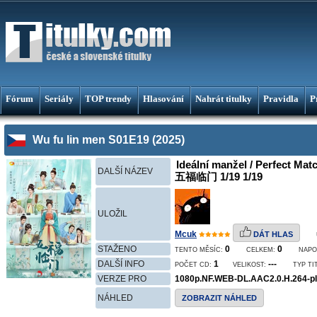
Fórum
Seriály
TOP trendy
Hlasování
Nahrát titulky
Pravidla
P
Wu fu lin men S01E19 (2025)
Ideální manžel / Perfect Matc
DALŠÍ NÁZEV
五福临门 1/19 1/19
ULOŽIL
Mcuk
DÁT HLAS
STAŽENO
0
0
TENTO MĚSÍC:
CELKEM:
NAPO
DALŠÍ INFO
1
---
POČET CD:
VELIKOST:
TYP TI
VERZE PRO
1080p.NF.WEB-DL.AAC2.0.H.264-
NÁHLED
ZOBRAZIT NÁHLED