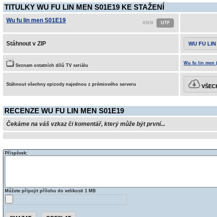
TITULKY WU FU LIN MEN S01E19 KE STAŽENÍ
Wu fu lin men S01E19
Stáhnout v ZIP
WU FU LIN
Wu fu lin men 
Seznam ostatních dílů TV seriálu
Stáhnout všechny epizody najednou z prémiového serveru
VŠECH
RECENZE WU FU LIN MEN S01E19
Čekáme na váš vzkaz či komentář, který může být první...
Příspěvek:
Můžete připojit přílohu do velikosti 1 MB