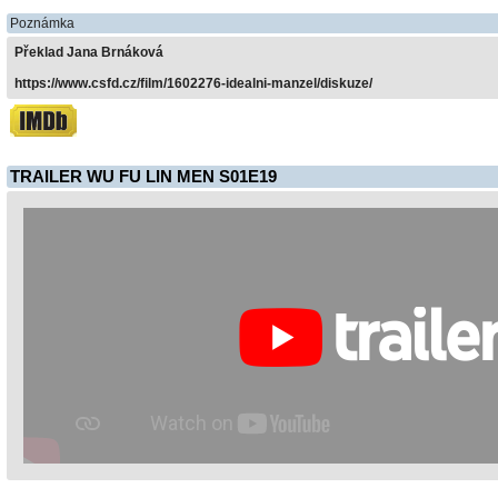
Poznámka
Překlad Jana Brnáková
https://www.csfd.cz/film/1602276-idealni-manzel/diskuze/
TRAILER WU FU LIN MEN S01E19