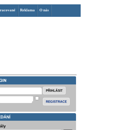
racované
Reklama
O nás
REGISTRACE
EDÁNÍ
iály