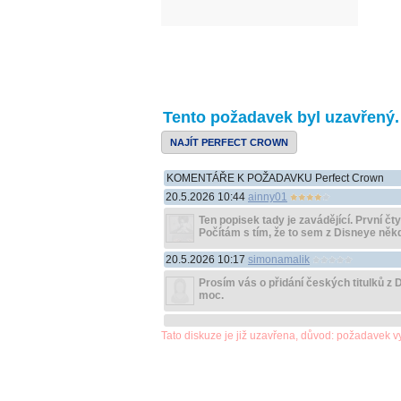
Tento požadavek byl uzavřený. Z
NAJÍT PERFECT CROWN
KOMENTÁŘE K POŽADAVKU Perfect Crown
20.5.2026 10:44
ainny01
Ten popisek tady je zavádějící. První čty
Počítám s tím, že to sem z Disneye něk
20.5.2026 10:17
simonamalik
Prosím vás o přidání českých titulků z 
moc.
Tato diskuze je již uzavřena, důvod: požadavek v