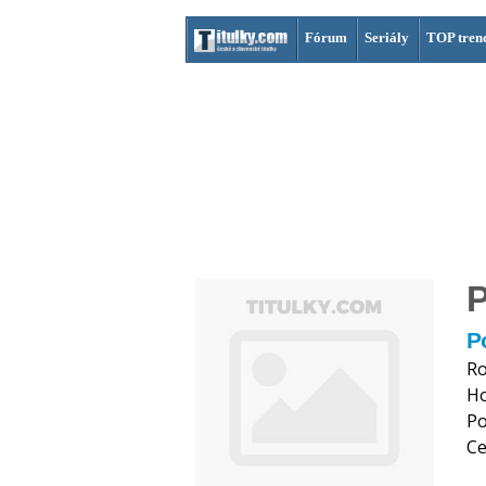
Fórum
Seriály
TOP tren
P
Ro
H
Po
Ce