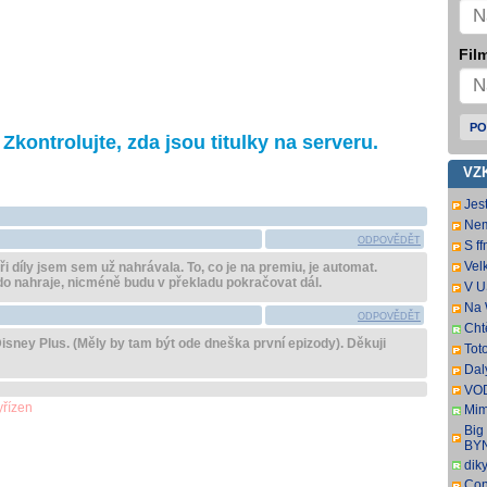
Film
PO
kontrolujte, zda jsou titulky na serveru.
VZ
Jest
sa 
Nem
Wel
Wel
ODPOVĚDĚT
S f
TSC
na 
Vel
ři díly jsem sem už nahrávala. To, co je na premiu, je automat.
chc
nam
do nahraje, nicméně budu v překladu pokračovat dál.
V U
pře
dát
Na 
Uvi
ODPOVĚDĚT
tit.
Cht
Disney Plus. (Měly by tam být ode dneška první epizody). Děkuji
zaj
Tot
mrzí
dat
Dal
oce
VOD
titu
yřízen
Mim
r. 2
Big
pře
BY
dik
Con