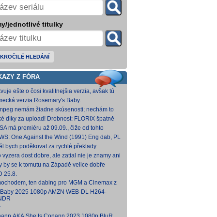
y/jednotlivé titulky
KROČILÉ HLEDÁNÍ
KAZY Z FÓRA
vuje ešte o čosi kvalitnejšia verzia, avšak tú
mi nepodarilo zohnať.
ecká verzia Rosemary's Baby.
come.Home.Baby.2025.G
come.Home.Baby.2025.GERMAN.1080p.WEB.x265-
fmpeg nemám žiadne skúsenosti; nechám to
C [1,74 GB] V príloh
teba. Môžeš opraviť a nahodiť na WS, ak
ké díky za upload! Drobnost: FLORiX špatně
eš.
apoval audio kanály (nejspíš vzniklo
SA má premiéru až 09.09., čiže od tohto
vodem z DTS
umu bude VoD za taký mesiac, možno dva.
WS: One Against the Wind (1991) Eng dab, PL
díme...
mkv Polské titulky, ale kvalita obrazu je slabší.
ěl bych poděkovat za rychlé překlady
ímavých titulů, patří Vám můj dík. O to více mne
o vyzera dost dobre, ale zatial nie je znamy ani
 ,že
um vydania na VOD.
y by se k tomutu na Západě velice dobře
něnému televiznímu snímku dohledat nějaké
 25.8.
lky?
ochodem, ten dabing pro MGM a Cinemax z
007 je fakt bizarní. Zdá se, že když si
 Baby 2025 1080p AMZN WEB-DL H264-
kladatel P
NDR
y
ann.AKA.She.Is.Conann.2023.1080p.BluRay.DDP5.1.x264-