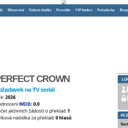
dy
Hlasování
Nahrát titulky
Pravidla
VIP funkce
Požadavky
Rozp
PERFECT CROWN
ožadavek na TV seriál
k:
2026
odnocení
: 0.0
IMDB
čet aktivních žádostí o překlad:
1
HL
lková nabídka za překlad:
0 hlasů
Ser