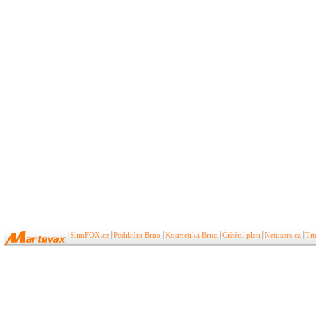
SlimFOX.cz
Pedikúra Brno
Kosmetika Brno
Čištění pleti
Netusers.cz
Ti