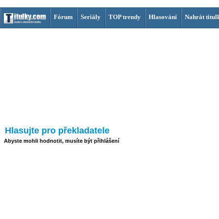
Fórum
Seriály
TOP trendy
Hlasování
Nahrát titul
Hlasujte pro překladatele
Abyste mohli hodnotit, musíte být přihlášení