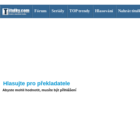
Fórum
Seriály
TOP trendy
Hlasování
Nahrát titul
Hlasujte pro překladatele
Abyste mohli hodnotit, musíte být přihlášení