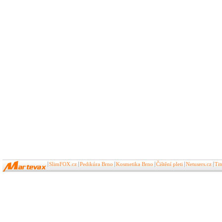
SlimFOX.cz
Pedikúra Brno
Kosmetika Brno
Čištění pleti
Netusers.cz
Ti