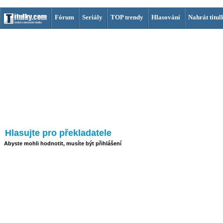
Fórum
Seriály
TOP trendy
Hlasování
Nahrát titul
Hlasujte pro překladatele
Abyste mohli hodnotit, musíte být přihlášení