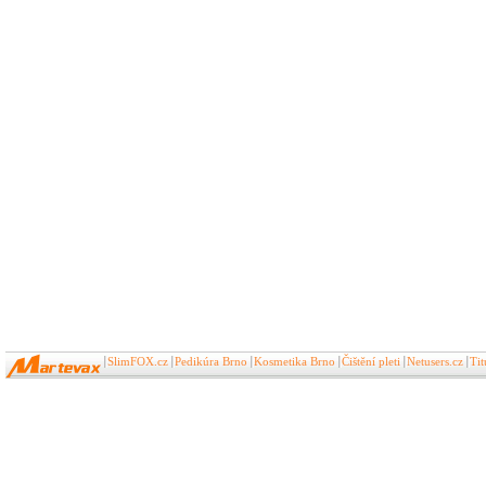
SlimFOX.cz
Pedikúra Brno
Kosmetika Brno
Čištění pleti
Netusers.cz
Ti