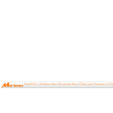
SlimFOX.cz
Pedikúra Brno
Kosmetika Brno
Čištění pleti
Netusers.cz
Ti