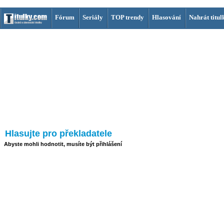
Fórum
Seriály
TOP trendy
Hlasování
Nahrát titul
Hlasujte pro překladatele
Abyste mohli hodnotit, musíte být přihlášení