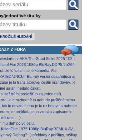
y/jednotlivé titulky
KROČILÉ HLEDÁNÍ
KAZY Z FÓRA
westerherz.AKA.The.Good.Sister.2025.1080p.AMZN.WEB-
DDP5.1.H.264-cinepth [5,88 GB] Nemecké
dle.of.Fire.2023.1080p.BluRay.DDP5.1.x264-
d
 [18,74 GB]
rát že to tuším nie je komédia. Ale
mietačka sa môže konať. Možno príde aj
ATED/UNCUT Blu-ray verzia obsahujúca aj
edov pes a tomu
 frontal Skarsgårda, explicitnejšie zábery sexu
zase je ta translátorovej češtin srandovňý. :-)
od
 iné sa ani nedalo čakať.
si tiež trúfol preložiť to za jeden deň.
zdal, ale rozhodně to nebude puštěné mimo
mium. Samozřejmě překladač.
, tak to nevzdal, ono je to uz hotove a nahrate.
eram, ze prekladatel to vzdal a zapisane to
titulkomat.
 mit uns... :-)
h mu dal" polyglosiu.
.Killer.Elite.1975.1080p.BluRay.REMUX.AVC.FLAC1.0-
MeSToR [21,73 GB] Dnes na WS.
y nový Dajbog? :-) překlady z polštiny, ruštiny,
štiny, francouzštiny, angličtiny (12-24 hod