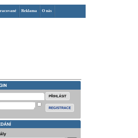
racované
Reklama
O nás
REGISTRACE
EDÁNÍ
iály