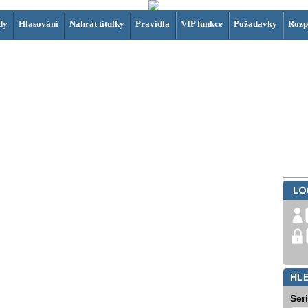
dy
Hlasování
Nahrát titulky
Pravidla
VIP funkce
Požadavky
Rozp
HL
Ser