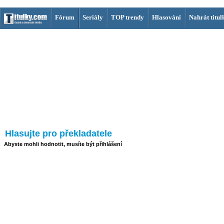
Fórum
Seriály
TOP trendy
Hlasování
Nahrát titul
Hlasujte pro překladatele
Abyste mohli hodnotit, musíte být přihlášení