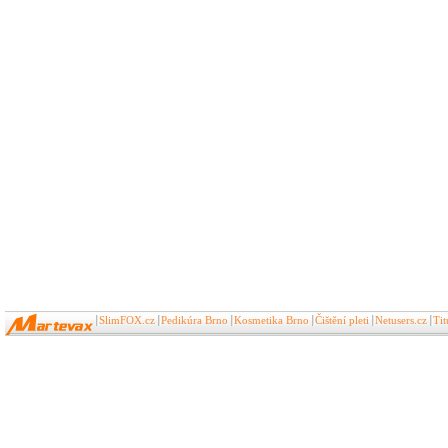
SlimFOX.cz
Pedikúra Brno
Kosmetika Brno
Čištění pleti
Netusers.cz
Ti