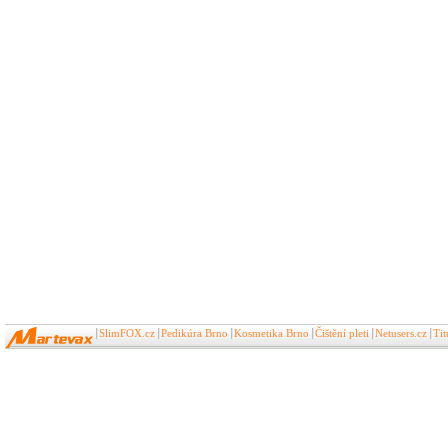
SlimFOX.cz
Pedikúra Brno
Kosmetika Brno
Čištění pleti
Netusers.cz
Ti