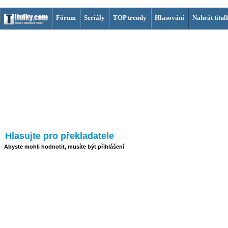
Fórum
Seriály
TOP trendy
Hlasování
Nahrát titul
Hlasujte pro překladatele
Abyste mohli hodnotit, musíte být přihlášení