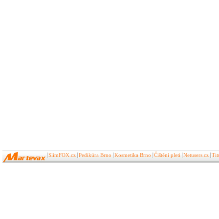
SlimFOX.cz
Pedikúra Brno
Kosmetika Brno
Čištění pleti
Netusers.cz
Ti