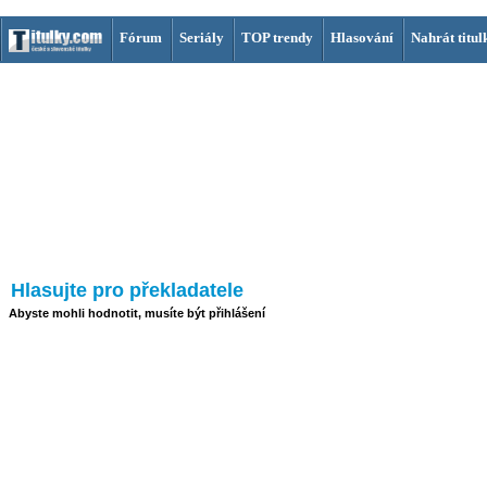
Fórum
Seriály
TOP trendy
Hlasování
Nahrát titul
Hlasujte pro překladatele
Abyste mohli hodnotit, musíte být přihlášení