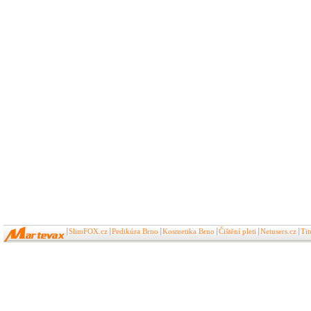
SlimFOX.cz
Pedikúra Brno
Kosmetika Brno
Čištění pleti
Netusers.cz
Ti