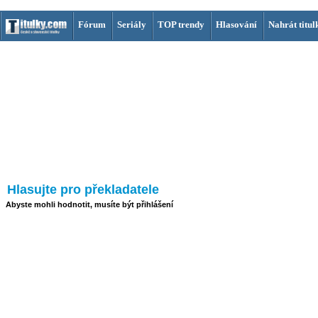
Fórum
Seriály
TOP trendy
Hlasování
Nahrát titul
Hlasujte pro překladatele
Abyste mohli hodnotit, musíte být přihlášení