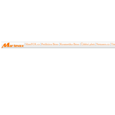
SlimFOX.cz
Pedikúra Brno
Kosmetika Brno
Čištění pleti
Netusers.cz
Ti