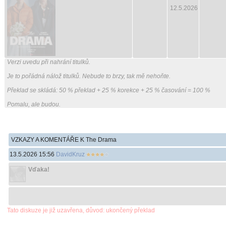
12.5.2026
Verzi uvedu při nahrání titulků.
Je to pořádná nálož titulků. Nebude to brzy, tak mě nehoňte.
Překlad se skládá: 50 % překlad + 25 % korekce + 25 % časování = 100 %
Pomalu, ale budou.
VZKAZY A KOMENTÁŘE K The Drama
13.5.2026 15:56
DavidKruz
Vďaka!
Tato diskuze je již uzavřena, důvod: ukončený překlad