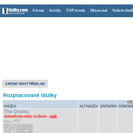
Fórum
Seriály
TOP trendy
Hlasování
Nahrát titul
ZAPSAT NOVÝ PŘEKLAD
Rozpracované titulky
OD
NÁZEV
ALT.NÁZEV
ZAPSÁNO
DOKON
The Drama
dokončeno nebo zrušeno -
najít
Film