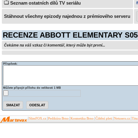
Seznam ostatních dílů TV seriálu
A
Stáhnout všechny epizody najednou z prémiového serveru
RECENZE ABBOTT ELEMENTARY S05
Čekáme na váš vzkaz či komentář, který může být první...
Příspěvek:
Můžete připojit přílohu do velikosti 1 MB
SlimFOX.cz
Pedikúra Brno
Kosmetika Brno
Čištění pleti
Netusers.cz
Tit