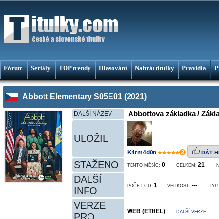
Fórum
Seriály
TOP trendy
Hlasování
Nahrát titulky
Pravidla
P
Abbott Elementary S05E01 (2021)
Abbottova základka / Zákla
DALŠÍ NÁZEV
ULOŽIL
K4rm4d0n
3
DÁT H
STAŽENO
0
21
TENTO MĚSÍC:
CELKEM:
DALŠÍ
1
---
POČET CD:
VELIKOST:
TYP
INFO
VERZE
WEB (ETHEL)
DALŠÍ VERZE
PRO