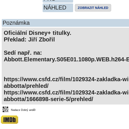
NÁHLED
ZOBRAZIT NÁHLED
Poznámka
Oficiální Disney+ titulky.
Překlad: Jiří Zbořil
Sedí např. na:
Abbott.Elementary.S05E01.1080p.WEB.h264-
https://www.csfd.cz/film/1029324-zakladka-wi
abbotta/prehled/
https://www.csfd.cz/film/1029324-zakladka-wi
abbotta/1666898-serie-5/prehled/
Nadace Dobrý anděl