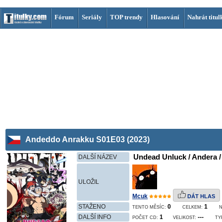
Fórum
Seriály
TOP trendy
Hlasování
Nahrát titul
Andeddo Anrakku S01E03 (2023)
Undead Unluck / Andera / 
DALŠÍ NÁZEV
ULOŽIL
Mcuk
DÁT HLAS
STAŽENO
0
1
TENTO MĚSÍC:
CELKEM:
DALŠÍ INFO
1
---
POČET CD:
VELIKOST:
TY