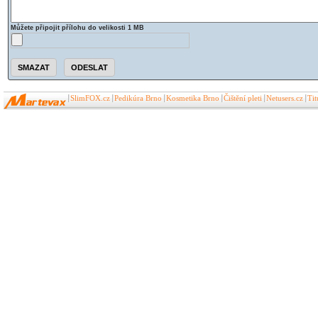
Můžete připojit přílohu do velikosti 1 MB
SlimFOX.cz
Pedikúra Brno
Kosmetika Brno
Čištění pleti
Netusers.cz
Ti