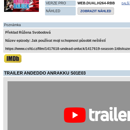
VERZE PRO
WEB.DUAL.H264-RBB
DALŠÍ
NÁHLED
ZOBRAZIT NÁHLED
Poznámka
Překlad Růžena Svobodová
Název epizody: Jak používat moji schopnost působit neštěstí
https://www.csfd.cz/film/1417618-undead-unluck/1417619-season-1/diskuze
TRAILER ANDEDDO ANRAKKU S01E03