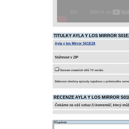
TITULKY AYLA Y LOS MIRROR S01E
Ayla y los Mirror S01E28
Stáhnout v ZIP
Seznam ostatních dílů TV seriálu
Stáhnout všechny epizody najednou z prémiového serv
RECENZE AYLA Y LOS MIRROR S01
Čekáme na váš vzkaz či komentář, který může 
Příspěvek: