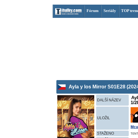
Fórum
Seriály
TOP tren
Ayla y los Mirror S01E28 (202
Ayl
DALŠÍ NÁZEV
1/2
ULOŽIL
Mcu
STAŽENO
TENT