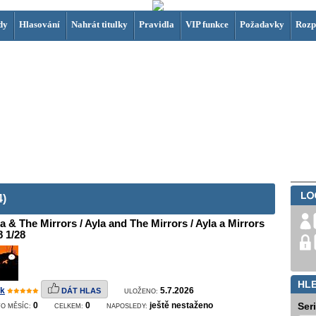
dy
Hlasování
Nahrát titulky
Pravidla
VIP funkce
Požadavky
Rozp
4)
a & The Mirrors / Ayla and The Mirrors / Ayla a Mirrors
8 1/28
HL
k
5.7.2026
DÁT HLAS
ULOŽENO:
0
0
ještě nestaženo
Ser
O MĚSÍC:
CELKEM:
NAPOSLEDY: