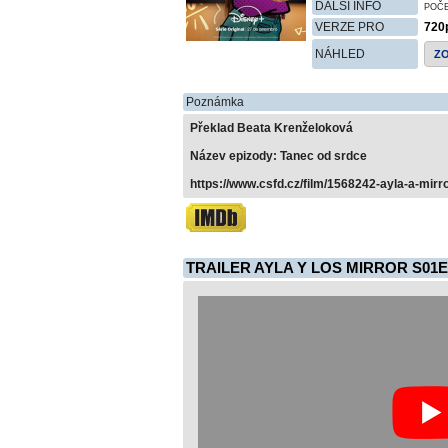
DALŠÍ INFO
POČ
VERZE PRO
720
NÁHLED
Z
Poznámka
Překlad Beata Krenželoková
Název epizody: Tanec od srdce
https://www.csfd.cz/film/1568242-ayla-a-mirr
TRAILER AYLA Y LOS MIRROR S01E