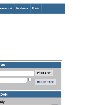
racované
Reklama
O nás
REGISTRACE
EDÁNÍ
iály