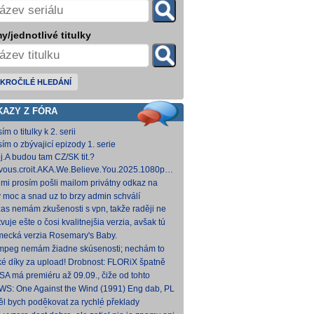
y/jednotlivé titulky
KROČILÉ HLEDÁNÍ
KAZY Z FÓRA
ím o titulky k 2. serii
sím o zbývajicí epizody 1. serie
j.A budou tam CZ/SK tit.?
vous.croit.AKA.We.Believe.You.2025.1080p.AMZN.WEB-
DDP5.1.H.264-Kitsune [5,24 GB]
 mi prosím pošli mailom privátny odkaz na
hovna.cz, kde to nahráš.
y moc a snad uz to brzy admin schválí
zas nemám zkušenosti s vpn, takže raději ne
 Každopádně v té verzi od FLORiX je slyšet FC-
vuje ešte o čosi kvalitnejšia verzia, avšak tú
p
mi nepodarilo zohnať.
ecká verzia Rosemary's Baby.
come.Home.Baby.2025.G
come.Home.Baby.2025.GERMAN.1080p.WEB.x265-
fmpeg nemám žiadne skúsenosti; nechám to
C [1,74 GB] V príloh
teba. Môžeš opraviť a nahodiť na WS, ak
ké díky za upload! Drobnost: FLORiX špatně
eš.
apoval audio kanály (nejspíš vzniklo
SA má premiéru až 09.09., čiže od tohto
vodem z DTS
umu bude VoD za taký mesiac, možno dva.
WS: One Against the Wind (1991) Eng dab, PL
díme...
mkv Polské titulky, ale kvalita obrazu je slabší.
ěl bych poděkovat za rychlé překlady
ímavých titulů, patří Vám můj dík. O to více mne