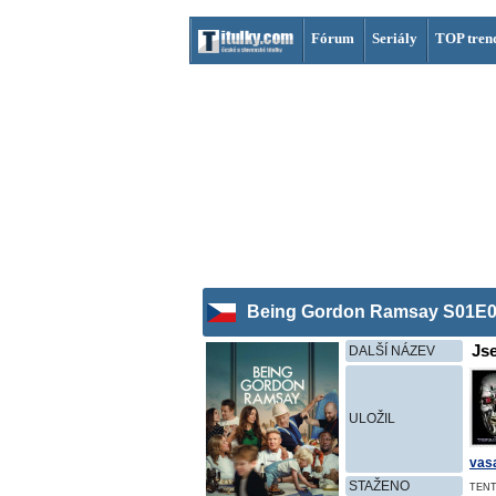
Fórum
Seriály
TOP tren
Being Gordon Ramsay S01E04
Js
DALŠÍ NÁZEV
ULOŽIL
vas
STAŽENO
TENT