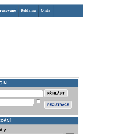
racované
Reklama
O nás
REGISTRACE
EDÁNÍ
iály