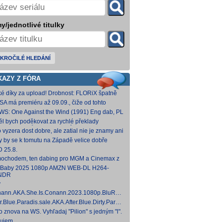
y/jednotlivé titulky
KROČILÉ HLEDÁNÍ
KAZY Z FÓRA
ké díky za upload! Drobnost: FLORiX špatně
apoval audio kanály (nejspíš vzniklo
SA má premiéru až 09.09., čiže od tohto
vodem z DTS
umu bude VoD za taký mesiac, možno dva.
WS: One Against the Wind (1991) Eng dab, PL
díme...
mkv Polské titulky, ale kvalita obrazu je slabší.
ěl bych poděkovat za rychlé překlady
ímavých titulů, patří Vám můj dík. O to více mne
o vyzera dost dobre, ale zatial nie je znamy ani
 ,že
um vydania na VOD.
y by se k tomutu na Západě velice dobře
něnému televiznímu snímku dohledat nějaké
 25.8.
lky?
ochodem, ten dabing pro MGM a Cinemax z
007 je fakt bizarní. Zdá se, že když si
 Baby 2025 1080p AMZN WEB-DL H264-
kladatel P
NDR
y
ann.AKA.She.Is.Conann.2023.1080p.BluRay.DDP5.1.x264-
 [14,53 GB]
er.Blue.Paradis.sale.AKA.After.Blue.Dirty.Paradise.2021.1080p.BluRay.DDP5.1.x26
 [15,19 GB]
to znova na WS. Vyhľadaj "Pilion" s jedným "l".
ujem