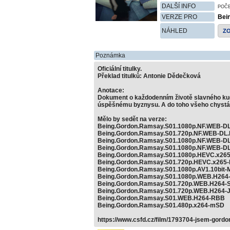
DALŠÍ INFO
POČ
VERZE PRO
Bei
NÁHLED
Z
Poznámka
Oficiální titulky.
Překlad titulků: Antonie Dědečková
Anotace:
Dokument o každodenním životě slavného kuc
úspěšnému byznysu. A do toho všeho chystá p
Mělo by sedět na verze:
Being.Gordon.Ramsay.S01.1080p.NF.WEB-D
Being.Gordon.Ramsay.S01.720p.NF.WEB-DL
Being.Gordon.Ramsay.S01.1080p.NF.WEB-D
Being.Gordon.Ramsay.S01.1080p.NF.WEB-D
Being.Gordon.Ramsay.S01.1080p.HEVC.x26
Being.Gordon.Ramsay.S01.720p.HEVC.x265
Being.Gordon.Ramsay.S01.1080p.AV1.10bit-
Being.Gordon.Ramsay.S01.1080p.WEB.H26
Being.Gordon.Ramsay.S01.720p.WEB.H264-
Being.Gordon.Ramsay.S01.720p.WEB.H264-
Being.Gordon.Ramsay.S01.WEB.H264-RBB
Being.Gordon.Ramsay.S01.480p.x264-mSD
https://www.csfd.cz/film/1793704-jsem-gordo