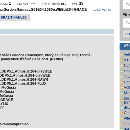
1
---
srt
25
ET CD:
VELIKOST:
TYP TITULKŮ:
FPS:
ng.Gordon.Ramsay.S01E04.1080p.WEB.h264-GRACE
DALŠÍ VERZE
Film
OBRAZIT NÁHLED
PO
VZ
Vel
haře Gordona Ramsayho, který se věnuje svojí rodině i
nam
omyslnou třešničku na dort. (Netflix)
V U
pře
dát
Na 
Uvi
tit.
Cht
L.DDP5.1.Atmos.H.264-playWEB
zaj
.DDP5.1.Atmos.H.264-playWEB
Tot
mrzí
L.DDP5.1.Atmos.H.264-RAWR
dat
Dal
L.DDP5.1.Atmos.H.264-FLUX
oce
5-MeGusta
VOD
titu
-MeGusta
Mim
MeGusta
r. 2
Big
4-GRACE
pře
BY
SYLiX
dik
JFF
Con
SbR
Aft
SbR
Je 
n-ramsay/prehled/
dak