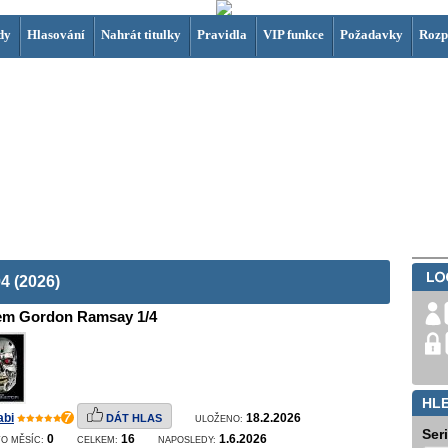
dy
Hlasování
Nahrát titulky
Pravidla
VIP funkce
Požadavky
Rozp
 (2026)
em Gordon Ramsay 1/4
HL
abi
7
18.2.2026
DÁT HLAS
ULOŽENO:
Ser
0
16
1.6.2026
O MĚSÍC:
CELKEM:
NAPOSLEDY: