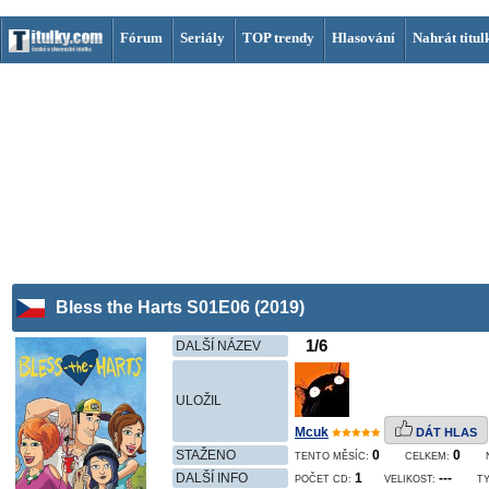
Fórum
Seriály
TOP trendy
Hlasování
Nahrát titul
Bless the Harts S01E06 (2019)
1/6
DALŠÍ NÁZEV
ULOŽIL
Mcuk
DÁT HLAS
STAŽENO
0
0
TENTO MĚSÍC:
CELKEM:
DALŠÍ INFO
1
---
POČET CD:
VELIKOST:
TY