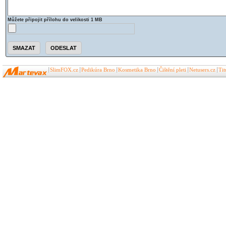
Můžete připojit přílohu do velikosti 1 MB
SlimFOX.cz
Pedikúra Brno
Kosmetika Brno
Čištění pleti
Netusers.cz
Ti