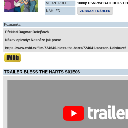
VERZE PRO
1080p.DSNP.WEB-DL.DD+5.1.H
NÁHLED
ZOBRAZIT NÁHLED
Poznámka
Překlad Dagmar Dolejšová
Název epizody: Nesnáze jak prase
https://www.csfd.cz/film/724640-bless-the-harts/724641-season-1/diskuze/
TRAILER BLESS THE HARTS S01E06