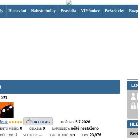
dy
Hlasování
Nahrát titulky
Pravidla
VIP funkce
Požadavky
Rozp
)
2/1
Mcuk
5.7.2026
DÁT HLAS
ULOŽENO:
HL
0
0
ještě nestaženo
ENTO MĚSÍC:
CELKEM:
NAPOSLEDY:
Ser
1
---
srt
23,976
POČET CD:
VELIKOST:
TYP TITULKŮ:
FPS: