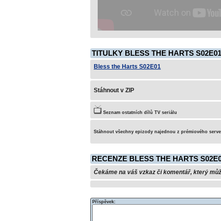
TITULKY BLESS THE HARTS S02E01
Bless the Harts S02E01
Stáhnout v ZIP
Seznam ostatních dílů TV seriálu
Stáhnout všechny epizody najednou z prémiového serv
RECENZE BLESS THE HARTS S02E
Čekáme na váš vzkaz či komentář, který může 
Příspěvek: