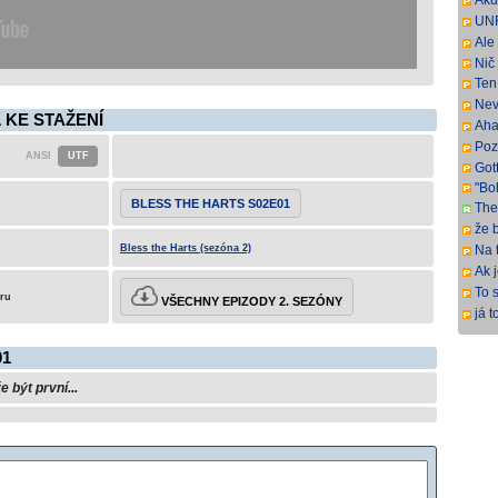
Aku
pre
UNR
sus
full
Ale 
a p
Nič
Ten 
Nev
 KE STAŽENÍ
pre
Aha
Poz
ma 
Gott
"Bo
BLESS THE HARTS S02E01
The
Fra
že b
ital
Bless the Harts (sezóna 2)
Na 
naz
Ak 
veľ
To s
eru
VŠECHNY EPIZODY 2. SEZÓNY
veľ
keď
já t
čas
sem
01
být první...