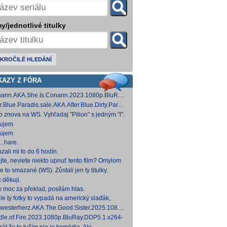
y/jednotlivé titulky
KROČILÉ HLEDÁNÍ
KAZY Z FÓRA
ann.AKA.She.Is.Conann.2023.1080p.BluRay.DDP5.1.x264-
 [14,53 GB]
er.Blue.Paradis.sale.AKA.After.Blue.Dirty.Paradise.2021.1080p.BluRay.DDP5.1.x26
 [15,19 GB]
to znova na WS. Vyhľadaj "Pilion" s jedným "l".
ujem
ujem
..hare.
zali mi to do 6 hodín.
jte, neviete niekto upnuť tento film? Omylom
 ho vymazal a neviem ho nikde nájsť. Robil
e to smazané (WS). Zůstali jen ty titulky.
 na
 děkuji.
y moc za překlad, posílám hlas.
le ty fotky to vypadá na americký slaďák,
em opak je pravdou..... Kdysi jsem četl i
westerherz.AKA.The.Good.Sister.2025.1080p.AMZN.WEB-
žku, da
DDP5.1.H.264-cinepth [5,88 GB] Nemecké
dle.of.Fire.2023.1080p.BluRay.DDP5.1.x264-
d
 [18,74 GB]