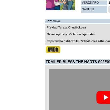
VERZE PRO
NÁHLED
Poznámka
Překlad Tereza Chudáčková
Název epizody: Violetino tajemství
https://www.csfd.cz/film/724640-bless-the-ha
TRAILER BLESS THE HARTS S02E0