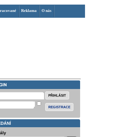
racované
Reklama
O nás
REGISTRACE
EDÁNÍ
iály