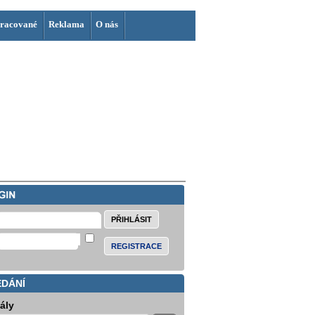
racované
Reklama
O nás
REGISTRACE
EDÁNÍ
iály