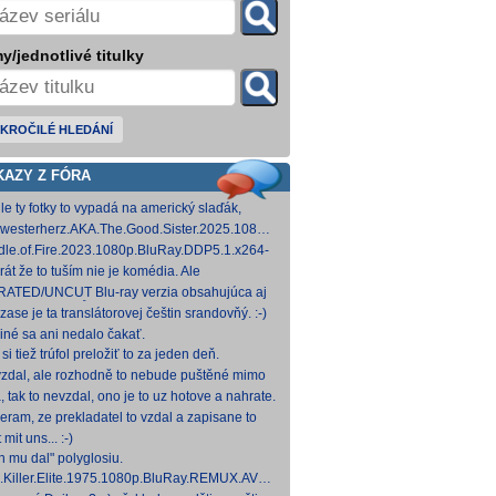
y/jednotlivé titulky
KROČILÉ HLEDÁNÍ
KAZY Z FÓRA
le ty fotky to vypadá na americký slaďák,
em opak je pravdou..... Kdysi jsem četl i
westerherz.AKA.The.Good.Sister.2025.1080p.AMZN.WEB-
žku, da
DDP5.1.H.264-cinepth [5,88 GB] Nemecké
dle.of.Fire.2023.1080p.BluRay.DDP5.1.x264-
d
 [18,74 GB]
rát že to tuším nie je komédia. Ale
mietačka sa môže konať. Možno príde aj
ATED/UNCUT Blu-ray verzia obsahujúca aj
edov pes a tomu
 frontal Skarsgårda, explicitnejšie zábery sexu
zase je ta translátorovej češtin srandovňý. :-)
od
 iné sa ani nedalo čakať.
si tiež trúfol preložiť to za jeden deň.
zdal, ale rozhodně to nebude puštěné mimo
mium. Samozřejmě překladač.
, tak to nevzdal, ono je to uz hotove a nahrate.
eram, ze prekladatel to vzdal a zapisane to
titulkomat.
 mit uns... :-)
h mu dal" polyglosiu.
.Killer.Elite.1975.1080p.BluRay.REMUX.AVC.FLAC1.0-
MeSToR [21,73 GB] Dnes na WS.