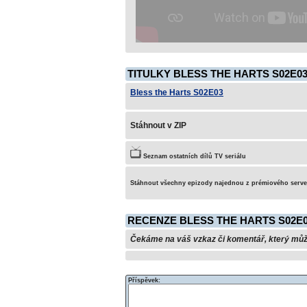
TITULKY BLESS THE HARTS S02E03
Bless the Harts S02E03
Stáhnout v ZIP
Seznam ostatních dílů TV seriálu
Stáhnout všechny epizody najednou z prémiového serv
RECENZE BLESS THE HARTS S02E
Čekáme na váš vzkaz či komentář, který může 
Příspěvek: