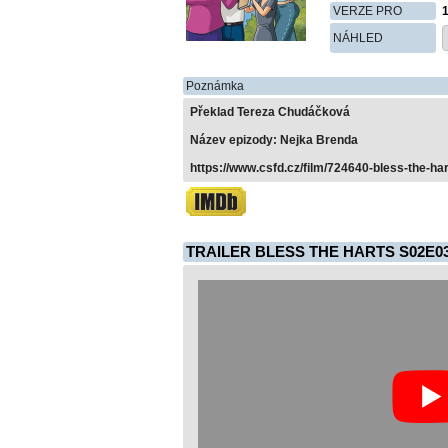
VERZE PRO
NÁHLED
Poznámka
Překlad Tereza Chudáčková
Název epizody: Nejka Brenda
https://www.csfd.cz/film/724640-bless-the-ha
TRAILER BLESS THE HARTS S02E0