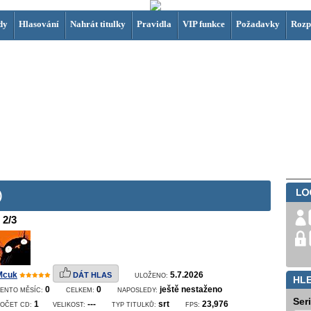
dy
Hlasování
Nahrát titulky
Pravidla
VIP funkce
Požadavky
Rozp
)
2/3
Mcuk
5.7.2026
DÁT HLAS
ULOŽENO:
HL
0
0
ještě nestaženo
ENTO MĚSÍC:
CELKEM:
NAPOSLEDY:
Ser
1
---
srt
23,976
POČET CD:
VELIKOST:
TYP TITULKŮ:
FPS: