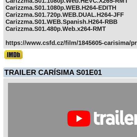
Carizzma.S01.1080p.Web.HEVC.X265-RMT
Carizzma.S01.1080p.WEB.H264-EDITH
Carizzma.S01.720p.WEB.DUAL.H264-JFF
Carizzma.S01.WEB.Spanish.H264-RBB
Carizzma.S01.480p.Web.x264-RMT
https://www.csfd.cz/film/1845605-carisima/pr
TRAILER CARÍSIMA S01E01