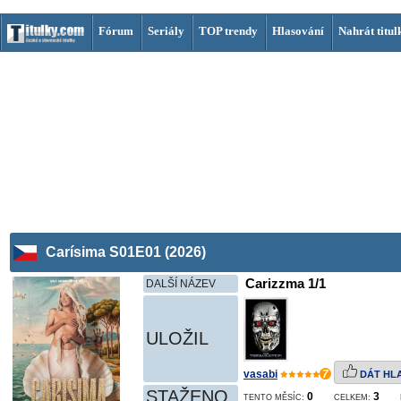
Fórum
Seriály
TOP trendy
Hlasování
Nahrát titul
Carísima S01E01 (2026)
Carizzma 1/1
DALŠÍ NÁZEV
ULOŽIL
vasabi
7
DÁT HL
STAŽENO
0
3
TENTO MĚSÍC:
CELKEM: