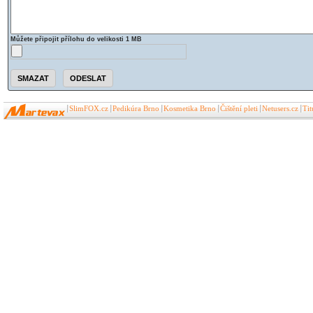
Můžete připojit přílohu do velikosti 1 MB
SlimFOX.cz
Pedikúra Brno
Kosmetika Brno
Čištění pleti
Netusers.cz
Ti