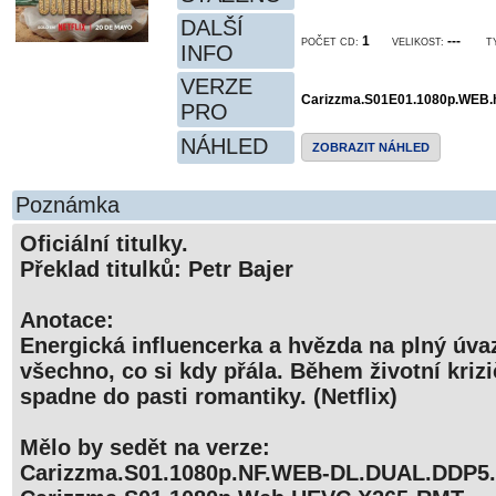
DALŠÍ
1
---
POČET CD:
VELIKOST:
T
INFO
VERZE
Carizzma.S01E01.1080p.WEB.
PRO
NÁHLED
ZOBRAZIT NÁHLED
Poznámka
Oficiální titulky.
Překlad titulků: Petr Bajer
Anotace:
Energická influencerka a hvězda na plný úv
všechno, co si kdy přála. Během životní krizič
spadne do pasti romantiky. (Netflix)
Mělo by sedět na verze:
Carizzma.S01.1080p.NF.WEB-DL.DUAL.DDP5