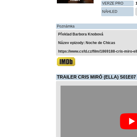
VERZE PRO
NÁHLED
Poznámka
Překlad Barbora Knobová
Název epizody: Noche de Chicas
https://www.csfd.cz/film/1869188-cris-miro-el
TRAILER CRIS MIRÓ (ELLA) S01E07