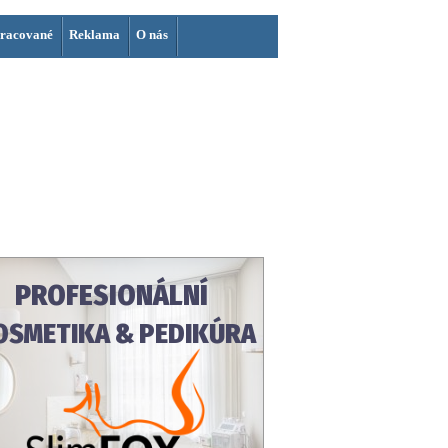
racované
Reklama
O nás