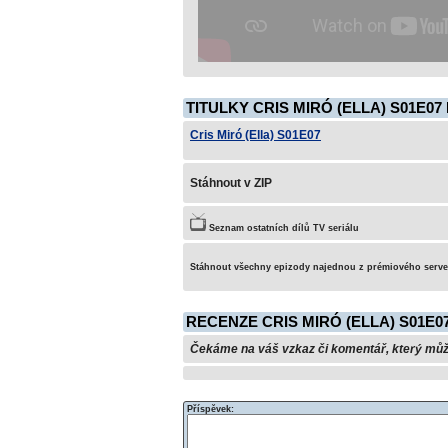
TITULKY CRIS MIRÓ (ELLA) S01E07
Cris Miró (Ella) S01E07
Stáhnout v ZIP
Seznam ostatních dílů TV seriálu
Stáhnout všechny epizody najednou z prémiového serv
RECENZE CRIS MIRÓ (ELLA) S01E0
Čekáme na váš vzkaz či komentář, který může 
Příspěvek: