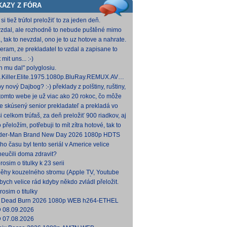
KAZY Z FÓRA
si tiež trúfol preložiť to za jeden deň.
zdal, ale rozhodně to nebude puštěné mimo
mium. Samozřejmě překladač.
, tak to nevzdal, ono je to uz hotove a nahrate.
eram, ze prekladatel to vzdal a zapisane to
titulkomat.
 mit uns... :-)
h mu dal" polyglosiu.
.Killer.Elite.1975.1080p.BluRay.REMUX.AVC.FLAC1.0-
MeSToR [21,73 GB] Dnes na WS.
y nový Dajbog? :-) překlady z polštiny, ruštiny,
štiny, francouzštiny, angličtiny (12-24 hod
tomto webe je už viac ako 20 rokoc, čo môže
načovať vyšší vek (pokojne aj nad 40, či 50).
je skúsený senior prekladateľ a prekladá vo
kom pre Netflix, HBO a iné, nemal by to byť
i celkom trúfaš, za deň preložiť 900 riadkov, aj
ký
 krátkych a nenáročných, plus úprava
o přeložím, potřebuji to mít zítra hotové, tak to
ovan
 rovnou hodim.
der-Man Brand New Day 2026 1080p HDTS
 0 H 264-LMNTRY
ho času byl tento seriál v Americe velice
ulární, no je docela škoda, že nemá české
neučili doma zdravit?
ky, s
osim o titulky k 23 serii
běhy kouzelného stromu (Apple TV, Youtube
ies) jen dabing CZ/SK, bez titulků
 bych velice rád kdyby někdo zvládl přeložit.
uji předem
rosim o titulky
l Dead Burn 2026 1080p WEB h264-ETHEL
 08.09.2026
 07.08.2026