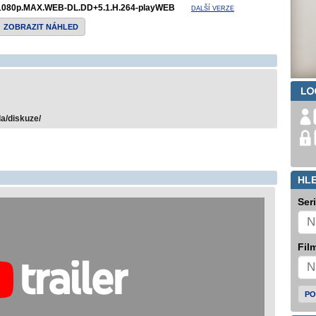
1080p.MAX.WEB-DL.DD+5.1.H.264-playWEB
DALŠÍ VERZE
ZOBRAZIT NÁHLED
la/diskuze/
HL
Ser
Film
PO