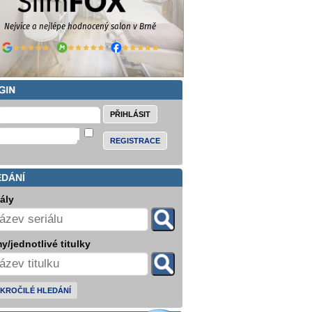
REGISTRACE
EDÁNÍ
iály
y/jednotlivé titulky
KROČILÉ HLEDÁNÍ