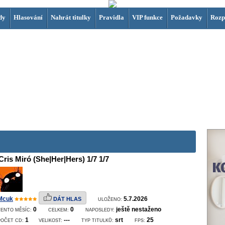
dy
Hlasování
Nahrát titulky
Pravidla
VIP funkce
Požadavky
Rozp
Cris Miró (She|Her|Hers) 1/7 1/7
Mcuk
5.7.2026
DÁT HLAS
ULOŽENO:
0
0
ještě nestaženo
TENTO MĚSÍC:
CELKEM:
NAPOSLEDY:
1
---
srt
25
POČET CD:
VELIKOST:
TYP TITULKŮ:
FPS: