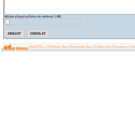
Můžete připojit přílohu do velikosti 1 MB
SlimFOX.cz
Pedikúra Brno
Kosmetika Brno
Čištění pleti
Netusers.cz
Ti