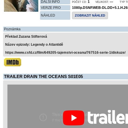
DALŠÍ INFO
1
---
POČET CD:
VELIKOST:
TYP T
VERZE PRO
1080p.DSNP.WEB-DL.DD+5.1.H.2
NÁHLED
ZOBRAZIT NÁHLED
Poznámka
Překlad Zuzana Stifterová
Název epizody: Legendy o Atlantidě
https://www.csfd.cz/film/649205-tajemstvi-oceanu/767516-serie-1/diskuze/
TRAILER DRAIN THE OCEANS S01E05