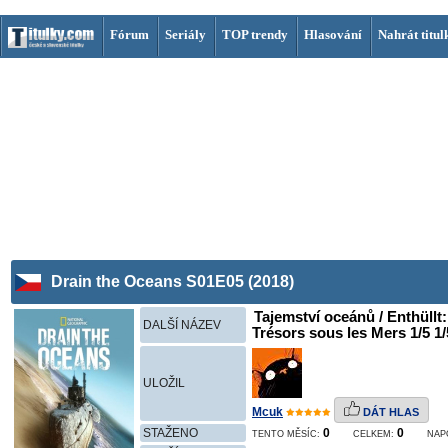
Fórum
Seriály
TOP trendy
Hlasování
Nahrát titul
Drain the Oceans S01E05 (2018)
Tajemství oceánů / Enthüllt
DALŠÍ NÁZEV
Trésors sous les Mers 1/5 1/
ULOŽIL
Mcuk
DÁT HLAS
STAŽENO
0
0
TENTO MĚSÍC:
CELKEM:
NAP