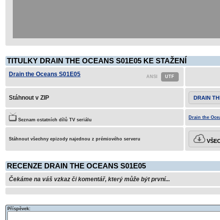
TITULKY DRAIN THE OCEANS S01E05 KE STAŽENÍ
Drain the Oceans S01E05
Stáhnout v ZIP
DRAIN TH
Drain the Oce
Seznam ostatních dílů TV seriálu
Stáhnout všechny epizody najednou z prémiového serveru
VŠEC
RECENZE DRAIN THE OCEANS S01E05
Čekáme na váš vzkaz či komentář, který může být první...
Příspěvek: