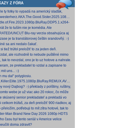
KAZY Z FÓRA
le ty fotky to vypadá na americký slaďák,
em opak je pravdou..... Kdysi jsem četl i
westerherz.AKA.The.Good.Sister.2025.1080p.AMZN.WEB-
žku, da
DDP5.1.H.264-cinepth [5,88 GB] Nemecké
dle.of.Fire.2023.1080p.BluRay.DDP5.1.x264-
d
 [18,74 GB]
rát že to tuším nie je komédia. Ale
mietačka sa môže konať. Možno príde aj
ATED/UNCUT Blu-ray verzia obsahujúca aj
edov pes a tomu
 frontal Skarsgårda, explicitnejšie zábery sexu
zase je ta translátorovej češtin srandovňý. :-)
od
 iné sa ani nedalo čakať.
si tiež trúfol preložiť to za jeden deň.
zdal, ale rozhodně to nebude puštěné mimo
mium. Samozřejmě překladač.
, tak to nevzdal, ono je to uz hotove a nahrate.
eram, ze prekladatel to vzdal a zapisane to
titulkomat.
 mit uns... :-)
h mu dal" polyglosiu.
.Killer.Elite.1975.1080p.BluRay.REMUX.AVC.FLAC1.0-
MeSToR [21,73 GB] Dnes na WS.
y nový Dajbog? :-) překlady z polštiny, ruštiny,
štiny, francouzštiny, angličtiny (12-24 hod
tomto webe je už viac ako 20 rokoc, čo môže
načovať vyšší vek (pokojne aj nad 40, či 50).
je skúsený senior prekladateľ a prekladá vo
kom pre Netflix, HBO a iné, nemal by to byť
i celkom trúfaš, za deň preložiť 900 riadkov, aj
ký
 krátkych a nenáročných, plus úprava
o přeložím, potřebuji to mít zítra hotové, tak to
ovan
 rovnou hodim.
der-Man Brand New Day 2026 1080p HDTS
 0 H 264-LMNTRY
ho času byl tento seriál v Americe velice
ulární, no je docela škoda, že nemá české
neučili doma zdravit?
ky, s