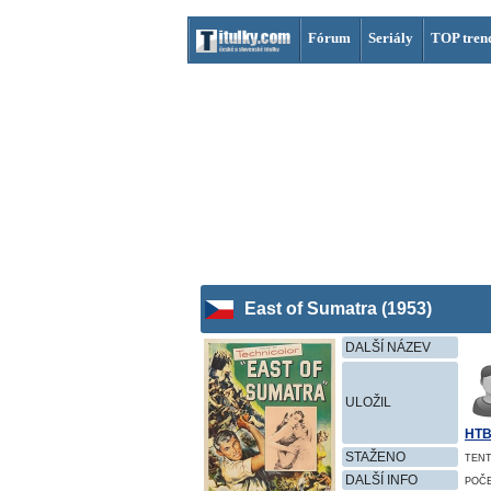
Fórum
Seriály
TOP tren
East of Sumatra (1953)
DALŠÍ NÁZEV
ULOŽIL
HT
STAŽENO
TENT
DALŠÍ INFO
POČ