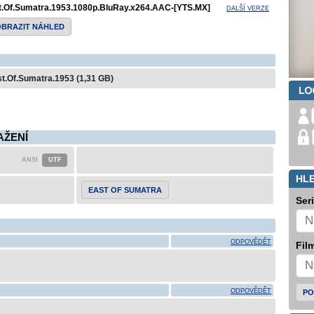
t.Of.Sumatra.1953.1080p.BluRay.x264.AAC-[YTS.MX]
DALŠÍ VERZE
OBRAZIT NÁHLED
ast.Of.Sumatra.1953 (1,31 GB)
AŽENÍ
HL
EAST OF SUMATRA
Ser
ODPOVĚDĚT
Film
ODPOVĚDĚT
PO