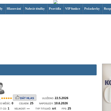
dy
Hlasování
Nahrát titulky
Pravidla
VIP funkce
Požadavky
Rozp
B
22.5.2026
DÁT HLAS
ULOŽENO:
0
25
10.6.2026
O MĚSÍC:
CELKEM:
NAPOSLEDY:
1
---
srt
25
ET CD:
VELIKOST:
TYP TITULKŮ:
FPS: