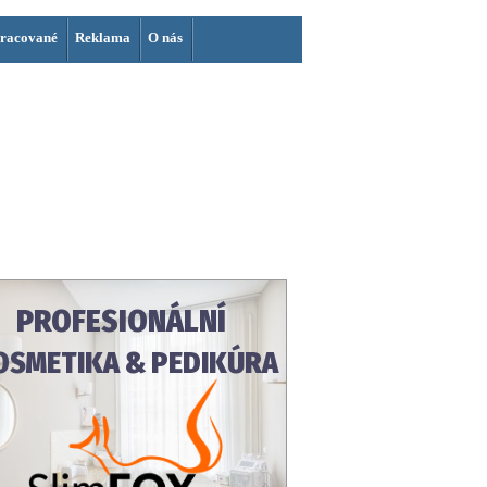
racované
Reklama
O nás