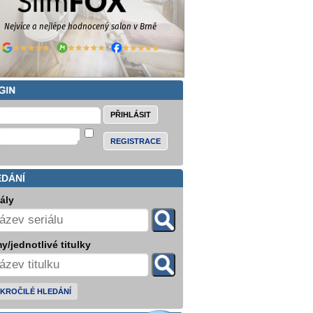
REGISTRACE
EDÁNÍ
iály
y/jednotlivé titulky
KROČILÉ HLEDÁNÍ