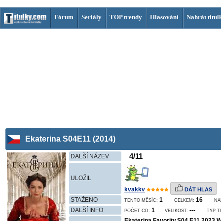
Fórum
Seriály
TOP trendy
Hlasování
Nahrát titul
Ekaterina S04E11 (2014)
4/11
DALŠÍ NÁZEV
ULOŽIL
kvakkv
DÁT HLAS
STAŽENO
1
16
TENTO MĚSÍC:
CELKEM:
NA
DALŠÍ INFO
1
---
POČET CD:
VELIKOST:
TYP T
Ekaterina.Favority.S04.E11.2023