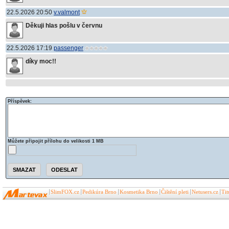
22.5.2026 20:50
v.valmont
Děkuji hlas pošlu v červnu
22.5.2026 17:19
passenger
díky moc!!
Příspěvek:
Můžete připojit přílohu do velikosti 1 MB
SlimFOX.cz
Pedikúra Brno
Kosmetika Brno
Čištění pleti
Netusers.cz
Ti