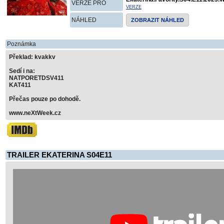
VERZE PRO
VERZE
NÁHLED
ZOBRAZIT NÁHLED
Poznámka
Překlad: kvakkv
Sedí i na:
NATPORETDSV411
KAT411
Přečas pouze po dohodě.
www.neXtWeek.cz
TRAILER EKATERINA S04E11