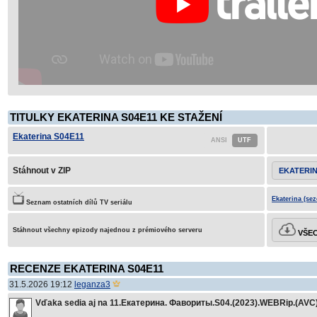
TITULKY EKATERINA S04E11 KE STAŽENÍ
Ekaterina S04E11
Stáhnout v ZIP
EKATERIN
Ekaterina (sez
Seznam ostatních dílů TV seriálu
Stáhnout všechny epizody najednou z prémiového serveru
VŠEC
RECENZE EKATERINA S04E11
31.5.2026 19:12
leganza3
Vďaka sedia aj na 11.Екатерина. Фавориты.S04.(2023).WEBRip.(AVC)