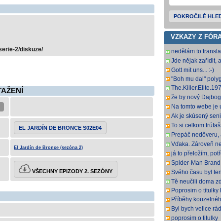
POKROČILÉ HLE
VZKAZY Z FÓR
erie-2/diskuze/
nedělám to transla
systém, překládám 
Jde nějak zařídit, 
dob
amatéři, co to budo
Gott mit uns... :-)
"Boh mu dal" polyg
The.Killer.Elite
TAŽENÍ
FraMeSToR [21,73
že by nový Dajbog? 
italštiny, francouz
Na tomto webe je 
naznačovať vyšší v
Ak je skúsený seni
veľkom pre Netflix
To si celkom trúfaš
EL JARDÍN DE BRONCE S02E04
veľký
keď krátkych a ne
Prepáč nedôveru, a
časovan
trvať 1 deň. Bude 
Vďaka. Zároveň ne
El Jardín de Bronce (sezóna 2)
alebo
dostanem(e), keďže
já to přeložím, potř
tomto web
sem rovnou hodim
Spider-Man Bran
DD2 0 H 264-LM
VŠECHNY EPIZODY 2. SEZÓNY
Svého času byl ten
populární, no je 
Tě neučili doma zd
titulky, s
Poprosim o titulky 
Příběhy kouzelnéh
Movies) jen dabing
Byl bych velice rád
Děkuji předem
poprosim o titulky