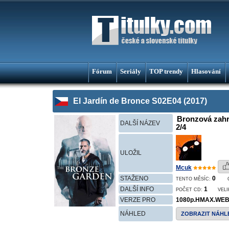
Fórum
Seriály
TOP trendy
Hlasování
El Jardín de Bronce S02E04 (2017)
Bronzová zahra
DALŠÍ NÁZEV
2/4
ULOŽIL
Mcuk
STAŽENO
0
TENTO MĚSÍC:
DALŠÍ INFO
1
POČET CD:
VEL
VERZE PRO
1080p.HMAX.WEB-
NÁHLED
ZOBRAZIT NÁHL