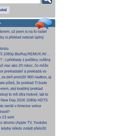
DÁNÍ
A
torem, už jsem si na to našel
si pro domací využití už delší
aby si překlad nebrali úplný
u prznit translátorem :-(
losiu.
.1975.1080p.BluRay.REMUX.AVC.FLAC1.0-
 GB] Dnes na WS.
:-) překlady z polštiny, ruštiny,
štiny, angličtiny (12-24 hod
už viac ako 20 rokoc, čo môže
ek (pokojne aj nad 40, či 50).
or prekladateľ a prekladá vo
, HBO a iné, nemal by to byť
, za deň preložiť 900 riadkov, aj
náročných, plus úprava
le píšeš, že preklad Ti bude
to poctivý konvenčný preklad,
viem, aký kvalitný preklad
 to bude tvoj prvý (aspoň na
ebuji to mít zítra hotové, tak to
.
d New Day 2026 1080p HDTS
NTRY
to seriál v Americe velice
docela škoda, že nemá české
ravit?
k 23 serii
o stromu (Apple TV, Youtube
 CZ/SK, bez titulků
 kdyby někdo zvládl přeložit.