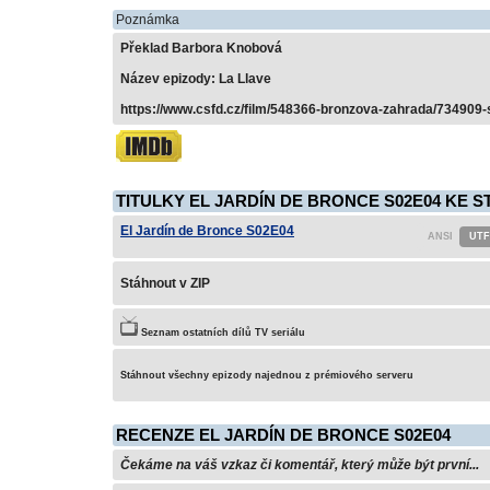
Poznámka
Překlad Barbora Knobová
Název epizody: La Llave
https://www.csfd.cz/film/548366-bronzova-zahrada/734909-s
TITULKY EL JARDÍN DE BRONCE S02E04 KE S
El Jardín de Bronce S02E04
Stáhnout v ZIP
Seznam ostatních dílů TV seriálu
Stáhnout všechny epizody najednou z prémiového serveru
RECENZE EL JARDÍN DE BRONCE S02E04
Čekáme na váš vzkaz či komentář, který může být první...