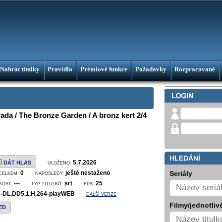
Nahrát titulky
Pravidla
Prémiové funkce
Požadavky
Rozpracované
da / The Bronze Garden / A bronz kert 2/4
HLEDÁNÍ
5.7.2026
DÁT HLAS
ULOŽENO:
0
ještě nestaženo
Seriály
CELKEM:
NAPOSLEDY:
---
srt
25
IKOST:
TYP TITULKŮ:
FPS:
DL.DD5.1.H.264-playWEB
DALŠÍ VERZE
Filmy/jednotlivé
ED