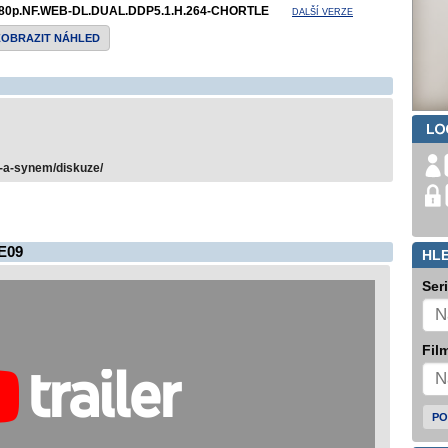
80p.NF.WEB-DL.DUAL.DDP5.1.H.264-CHORTLE
DALŠÍ VERZE
ZOBRAZIT NÁHLED
m-a-synem/diskuze/
E09
HL
Ser
Film
PO