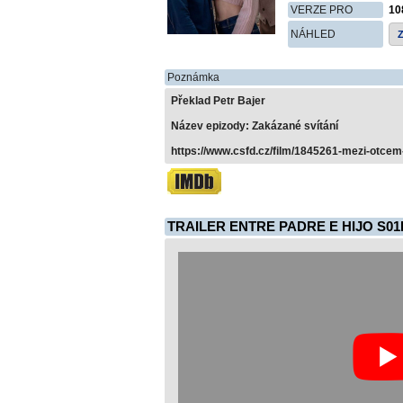
VERZE PRO
10
NÁHLED
Poznámka
Překlad Petr Bajer
Název epizody: Zakázané svítání
https://www.csfd.cz/film/1845261-mezi-otce
TRAILER ENTRE PADRE E HIJO S01