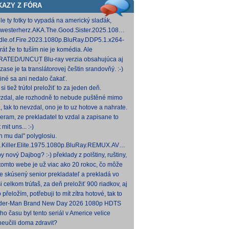
KAZY Z FÓRA
le ty fotky to vypadá na americký slaďák,
em opak je pravdou..... Kdysi jsem četl i
westerherz.AKA.The.Good.Sister.2025.1080p.AMZN.WEB-
žku, da
DDP5.1.H.264-cinepth [5,88 GB] Nemecké
dle.of.Fire.2023.1080p.BluRay.DDP5.1.x264-
d
 [18,74 GB]
rát že to tuším nie je komédia. Ale
mietačka sa môže konať. Možno príde aj
ATED/UNCUT Blu-ray verzia obsahujúca aj
edov pes a tomu
 frontal Skarsgårda, explicitnejšie zábery sexu
zase je ta translátorovej češtin srandovňý. :-)
od
 iné sa ani nedalo čakať.
si tiež trúfol preložiť to za jeden deň.
zdal, ale rozhodně to nebude puštěné mimo
mium. Samozřejmě překladač.
, tak to nevzdal, ono je to uz hotove a nahrate.
eram, ze prekladatel to vzdal a zapisane to
titulkomat.
 mit uns... :-)
h mu dal" polyglosiu.
.Killer.Elite.1975.1080p.BluRay.REMUX.AVC.FLAC1.0-
MeSToR [21,73 GB] Dnes na WS.
y nový Dajbog? :-) překlady z polštiny, ruštiny,
štiny, francouzštiny, angličtiny (12-24 hod
tomto webe je už viac ako 20 rokoc, čo môže
načovať vyšší vek (pokojne aj nad 40, či 50).
je skúsený senior prekladateľ a prekladá vo
kom pre Netflix, HBO a iné, nemal by to byť
i celkom trúfaš, za deň preložiť 900 riadkov, aj
ký
 krátkych a nenáročných, plus úprava
o přeložím, potřebuji to mít zítra hotové, tak to
ovan
 rovnou hodim.
der-Man Brand New Day 2026 1080p HDTS
 0 H 264-LMNTRY
ho času byl tento seriál v Americe velice
ulární, no je docela škoda, že nemá české
neučili doma zdravit?
ky, s