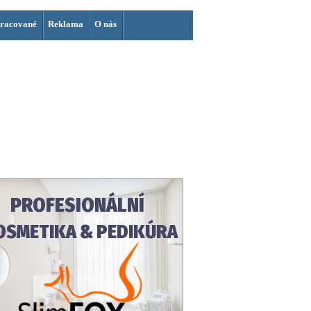
racované
Reklama
O nás