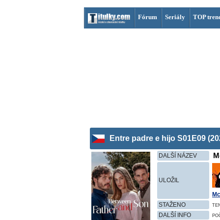
Fórum
Seriály
TOP tren
Entre padre e hijo S01E09 (20
M
DALŠÍ NÁZEV
ULOŽIL
Mc
STAŽENO
TE
DALŠÍ INFO
PO