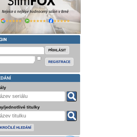
REGISTRACE
EDÁNÍ
iály
y/jednotlivé titulky
KROČILÉ HLEDÁNÍ