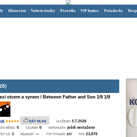
dy
Hlasování
Nahrát titulky
Pravidla
VIP funkce
Požadavky
Rozp
26)
ezi otcem a synem / Between Father and Son 1/9 1/9
uk
5.7.2026
DÁT HLAS
ULOŽENO:
0
0
ještě nestaženo
NTO MĚSÍC:
CELKEM:
NAPOSLEDY:
1
---
srt
23,976
ČET CD:
VELIKOST:
TYP TITULKŮ:
FPS: