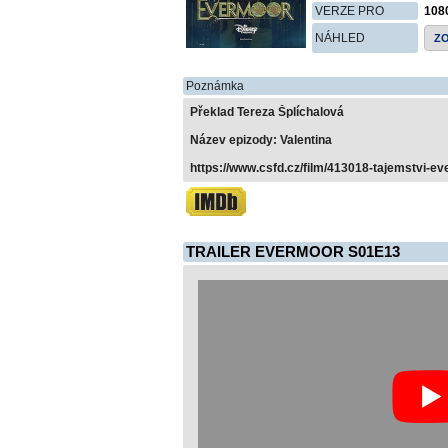
VERZE PRO
108
NÁHLED
Z
Poznámka
Překlad Tereza Šplíchalová
Název epizody: Valentina
https://www.csfd.cz/film/413018-tajemstvi-e
TRAILER EVERMOOR S01E13