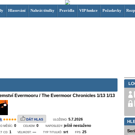
dy
Hlasování
Nahrát titulky
Pravidla
VIP funkce
Požadavky
Rozp
emství Evermooru / The Evermoor Chronicles 1/13 1/13
k
5.7.2026
DÁT HLAS
ULOŽENO:
HL
0
0
ještě nestaženo
O MĚSÍC:
CELKEM:
NAPOSLEDY:
Ser
1
---
srt
25
ET CD:
VELIKOST:
TYP TITULKŮ:
FPS: