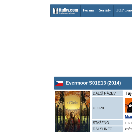
Fórum
Seriály
TOP tren
Evermoor S01E13 (2014)
Taj
DALŠÍ NÁZEV
ULOŽIL
Mcu
STAŽENO
TENT
DALŠÍ INFO
POČ