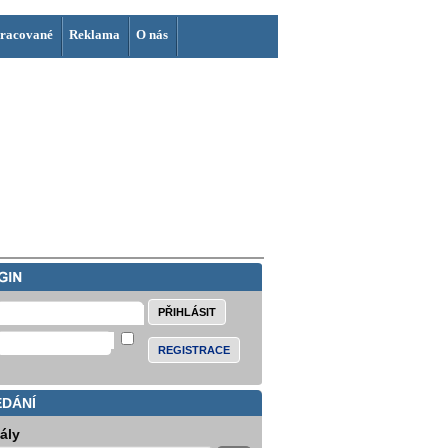
racované
Reklama
O nás
REGISTRACE
EDÁNÍ
iály