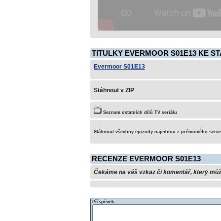
TITULKY EVERMOOR S01E13 KE ST
Evermoor S01E13
Stáhnout v ZIP
Seznam ostatních dílů TV seriálu
Stáhnout všechny epizody najednou z prémiového serv
RECENZE EVERMOOR S01E13
Čekáme na váš vzkaz či komentář, který může 
Příspěvek: