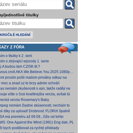
y/jednotlivé titulky
KROČILÉ HLEDÁNÍ
KAZY Z FÓRA
ím o titulky k 2. serii
sím o zbývajicí epizody 1. serie
j.A budou tam CZ/SK tit.?
vous.croit.AKA.We.Believe.You.2025.1080p.AMZN.WEB-
DDP5.1.H.264-Kitsune [5,24 GB]
 mi prosím pošli mailom privátny odkaz na
hovna.cz, kde to nahráš.
y moc a snad uz to brzy admin schválí
zas nemám zkušenosti s vpn, takže raději ne
 Každopádně v té verzi od FLORiX je slyšet FC-
vuje ešte o čosi kvalitnejšia verzia, avšak tú
p
mi nepodarilo zohnať.
ecká verzia Rosemary's Baby.
come.Home.Baby.2025.G
come.Home.Baby.2025.GERMAN.1080p.WEB.x265-
fmpeg nemám žiadne skúsenosti; nechám to
C [1,74 GB] V príloh
teba. Môžeš opraviť a nahodiť na WS, ak
ké díky za upload! Drobnost: FLORiX špatně
eš.
apoval audio kanály (nejspíš vzniklo
SA má premiéru až 09.09., čiže od tohto
vodem z DTS
umu bude VoD za taký mesiac, možno dva.
WS: One Against the Wind (1991) Eng dab, PL
díme...
mkv Polské titulky, ale kvalita obrazu je slabší.
ěl bych poděkovat za rychlé překlady
ímavých titulů, patří Vám můj dík. O to více mne