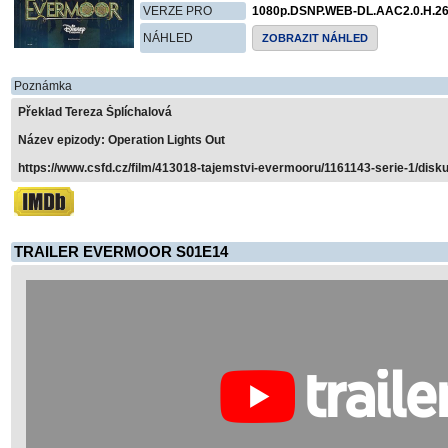
VERZE PRO
1080p.DSNP.WEB-DL.AAC2.0.H.2
NÁHLED
ZOBRAZIT NÁHLED
Poznámka
Překlad Tereza Šplíchalová
Název epizody: Operation Lights Out
https://www.csfd.cz/film/413018-tajemstvi-evermooru/1161143-serie-1/disku
TRAILER EVERMOOR S01E14