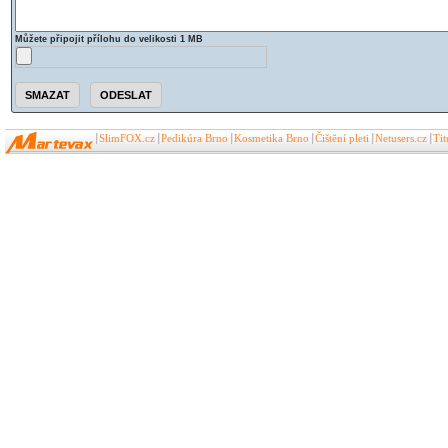
Můžete připojit přílohu do velikosti 1 MB
SlimFOX.cz
Pedikúra Brno
Kosmetika Brno
Čištění pleti
Netusers.cz
Ti