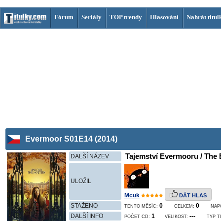
Fórum
Seriály
TOP trendy
Hlasování
Nahrát titul
Evermoor S01E14 (2014)
Tajemství Evermooru / The 
DALŠÍ NÁZEV
ULOŽIL
Mcuk
DÁT HLAS
STAŽENO
0
0
TENTO MĚSÍC:
CELKEM:
NAP
DALŠÍ INFO
1
---
POČET CD:
VELIKOST:
TYP T