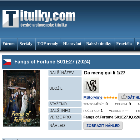
Fórum
Seriály
TOP trendy
Hlasování
Nahrát titulky
Pravidla
P
Fangs of Fortune S01E27 (2024)
Da meng gui li 1/27
DALŠÍ NÁZEV
ULOŽIL
MStoryline
DÁT H
STAŽENO
0
9
TENTO MĚSÍC:
CELKEM:
DALŠÍ INFO
1
---
POČET CD:
VELIKOST:
TY
VERZE PRO
Fangs.of.Fortune.S01E27.IQ.x2
NÁHLED
ZOBRAZIT NÁHLED