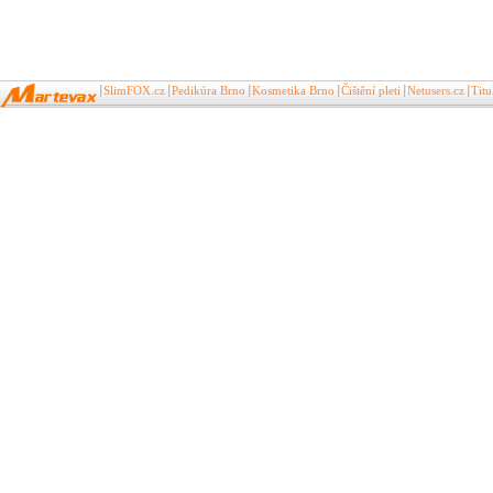
SlimFOX.cz
Pedikúra Brno
Kosmetika Brno
Čištění pleti
Netusers.cz
Tit