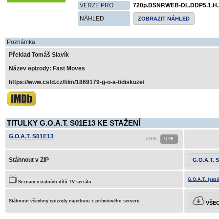
VERZE PRO
720p.DSNP.WEB-DL.DDP5.1.H
NÁHLED
ZOBRAZIT NÁHLED
Poznámka
Překlad Tomáš Slavík
Název epizody: Fast Moves
https://www.csfd.cz/film/1869179-g-o-a-t/diskuze/
TITULKY G.O.A.T. S01E13 KE STAŽENÍ
G.O.A.T. S01E13
Stáhnout v ZIP
G.O.A.T. 
G.O.A.T. (sez
Seznam ostatních dílů TV seriálu
Stáhnout všechny epizody najednou z prémiového serveru
VŠEC