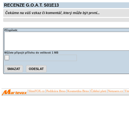
RECENZE G.O.A.T. S01E13
Čekáme na váš vzkaz či komentář, který může být první...
Příspěvek:
Můžete připojit přílohu do velikosti 1 MB
SlimFOX.cz
Pedikúra Brno
Kosmetika Brno
Čištění pleti
Netusers.cz
Ti