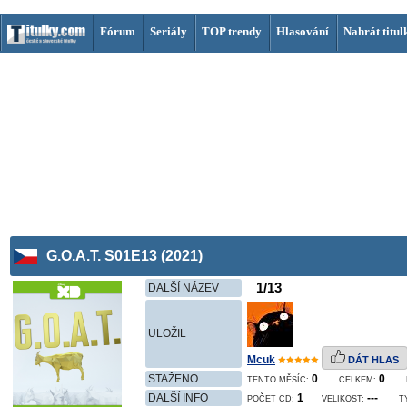
Fórum
Seriály
TOP trendy
Hlasování
Nahrát titul
G.O.A.T. S01E13 (2021)
1/13
DALŠÍ NÁZEV
ULOŽIL
Mcuk
DÁT HLAS
STAŽENO
0
0
TENTO MĚSÍC:
CELKEM:
DALŠÍ INFO
1
---
POČET CD:
VELIKOST:
T