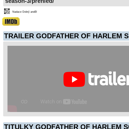
season-3/prehled/
Nadace Dobrý anděl
TRAILER GODFATHER OF HARLEM S
TITULKY GODFATHER OF HARLEM S0