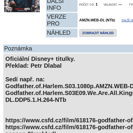
DALŠÍ
1
---
POČET CD:
VELIKOST:
TY
INFO
VERZE
AMZN.WEB-DL (NTb)
DALŠÍ 
PRO
NÁHLED
ZOBRAZIT NÁHLED
Poznámka
Oficiální Disney+ titulky.
Překlad: Petr Dlabal
Sedí např. na:
Godfather.of.Harlem.S03.1080p.AMZN.WEB-
Godfather.of.Harlem.S03E09.We.Are.All.Ki
DL.DDP5.1.H.264-NTb
https://www.csfd.cz/film/618176-godfather-of
https://www.csfd.cz/film/618176-godfather-o