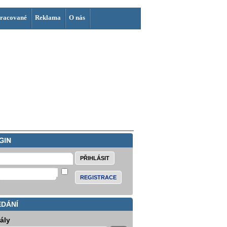
racované
Reklama
O nás
REGISTRACE
EDÁNÍ
iály