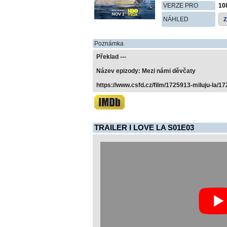
VERZE PRO
10
NÁHLED
Poznámka
Překlad ---
Název epizody: Mezi námi děvčaty
https://www.csfd.cz/film/1725913-miluju-la/17
TRAILER I LOVE LA S01E03