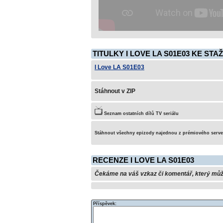
TITULKY I LOVE LA S01E03 KE STA
I Love LA S01E03
Stáhnout v ZIP
Seznam ostatních dílů TV seriálu
Stáhnout všechny epizody najednou z prémiového serv
RECENZE I LOVE LA S01E03
Čekáme na váš vzkaz či komentář, který může 
Příspěvek: