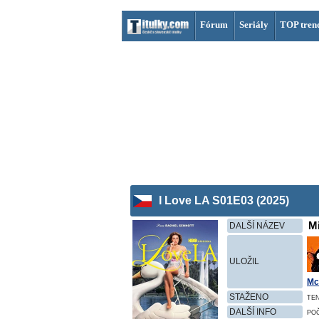
Fórum
Seriály
TOP tren
I Love LA S01E03 (2025)
Mi
DALŠÍ NÁZEV
ULOŽIL
Mc
STAŽENO
TE
DALŠÍ INFO
PO