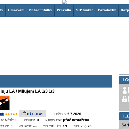
dy
Hlasování
Nahrát titulky
Pravidla
VIP funkce
Požadavky
Rozp
luju LA / Milujem LA 1/3 1/3
uk
5.7.2026
DÁT HLAS
ULOŽENO:
HL
0
0
ještě nestaženo
NTO MĚSÍC:
CELKEM:
NAPOSLEDY:
Ser
1
---
srt
23,976
ČET CD:
VELIKOST:
TYP TITULKŮ:
FPS: