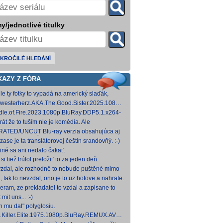
y/jednotlivé titulky
KROČILÉ HLEDÁNÍ
KAZY Z FÓRA
le ty fotky to vypadá na americký slaďák,
em opak je pravdou..... Kdysi jsem četl i
westerherz.AKA.The.Good.Sister.2025.1080p.AMZN.WEB-
žku, da
DDP5.1.H.264-cinepth [5,88 GB] Nemecké
dle.of.Fire.2023.1080p.BluRay.DDP5.1.x264-
d
 [18,74 GB]
rát že to tuším nie je komédia. Ale
mietačka sa môže konať. Možno príde aj
ATED/UNCUT Blu-ray verzia obsahujúca aj
edov pes a tomu
 frontal Skarsgårda, explicitnejšie zábery sexu
zase je ta translátorovej češtin srandovňý. :-)
od
 iné sa ani nedalo čakať.
si tiež trúfol preložiť to za jeden deň.
zdal, ale rozhodně to nebude puštěné mimo
mium. Samozřejmě překladač.
, tak to nevzdal, ono je to uz hotove a nahrate.
eram, ze prekladatel to vzdal a zapisane to
titulkomat.
 mit uns... :-)
h mu dal" polyglosiu.
.Killer.Elite.1975.1080p.BluRay.REMUX.AVC.FLAC1.0-
MeSToR [21,73 GB] Dnes na WS.