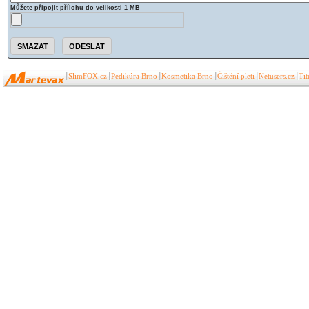
Můžete připojit přílohu do velikosti 1 MB
SlimFOX.cz
Pedikúra Brno
Kosmetika Brno
Čištění pleti
Netusers.cz
Ti