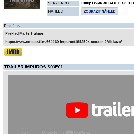
VERZE PRO
1080p.DSNP.WEB-DL.DD+5.1.H
NÁHLED
ZOBRAZIT NÁHLED
Poznámka
Překlad Martin Hulman
https://www.csfd.cz/film/664169-impuros/1853504-season-3/diskuze/
TRAILER IMPUROS S03E01