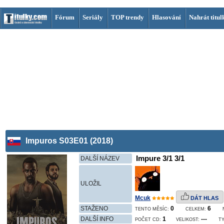
Fórum
Seriály
TOP trendy
Hlasování
Nahrát titul
Impuros S03E01 (2018)
Impure 3/1 3/1
DALŠÍ NÁZEV
ULOŽIL
Mcuk
DÁT HLAS
STAŽENO
0
6
TENTO MĚSÍC:
CELKEM:
DALŠÍ INFO
1
---
POČET CD:
VELIKOST:
TY