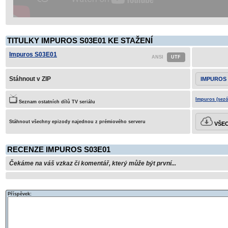
TITULKY IMPUROS S03E01 KE STAŽENÍ
Impuros S03E01
Stáhnout v ZIP
IMPUROS 
Impuros (sezó
Seznam ostatních dílů TV seriálu
Stáhnout všechny epizody najednou z prémiového serveru
VŠEC
RECENZE IMPUROS S03E01
Čekáme na váš vzkaz či komentář, který může být první...
Příspěvek: