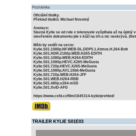
Poznámka
Oficiální titulky.
Překlad titulků: Michael Novotný
Anotace:
Slavná Kylie se od role v telenovele vyšplhala až na úplný v
otevřeném dokumentu jde s kůží na trh a nic neskrývá. (Netf
Mělo by sedět na verze:
Kylie.S01.1080p.NF.WEB-DL.DDP5.1.Atmos.H.264-Bolt
Kylie.S01.HDR.2160p.WEB.H265-EDITH
Kylie.S01.1080p.WEB.H264-EDITH
Kylie.S01.1080p.HEVC.X265-MeGusta
Kylie.S01.720p.HEVC.X265-MeGusta
Kylie.S01.1080p.AV1.10bit-MeGusta
Kylie.S01.720p.WEB.H264-JFF
Kylie.S01.WEB.H264-RBB
Kylie.S01.480p.x264-mSD
Kylie.S01.XviD-AFG
https://www.csfd.cz/film/1845314-kylie/prehled/
TRAILER KYLIE S01E03