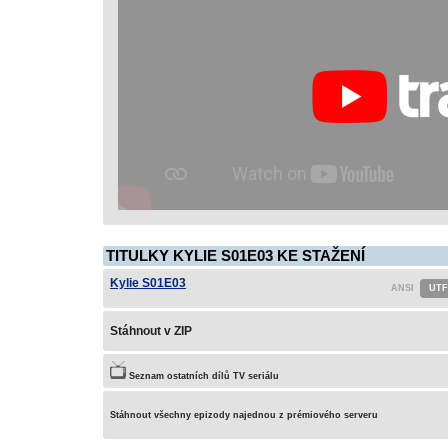
TITULKY KYLIE S01E03 KE STAŽENÍ
Kylie S01E03
Stáhnout v ZIP
Seznam ostatních dílů TV seriálu
Stáhnout všechny epizody najednou z prémiového serveru