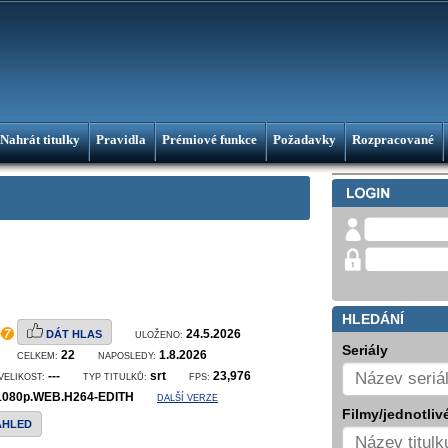
Nahrát titulky
Pravidla
Prémiové funkce
Požadavky
Rozpracované
HLEDÁNÍ
7
24.5.2026
DÁT HLAS
ULOŽENO:
Seriály
22
1.8.2026
CELKEM:
NAPOSLEDY:
---
srt
23,976
VELIKOST:
TYP TITULKŮ:
FPS:
.1080p.WEB.H264-EDITH
DALŠÍ VERZE
Filmy/jednotlivé
ÁHLED