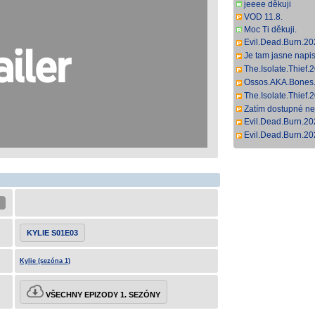
DL.DD+5.1.H.264
jeeee děkuji
VOD 11.8.
Moc Ti děkuji.
Evil.Dead.Burn.2
[YTS.GG - YTS.BZ
Je tam jasne napis
popohnalo. A funguj
The.Isolate.Thie
DL.DDP5.1.H.265
Ossos.AKA.Bones.
SbR [13,65 GB]
The.Isolate.Thie
DL.DDP5.1.H.26
Zatím dostupné ne
Evil.Dead.Burn.2
DL.DDP5.1.Atmos
Evil.Dead.Burn.
DL.DDP5.1.H.264
KYLIE S01E03
Kylie (sezóna 1)
VŠECHNY EPIZODY 1. SEZÓNY