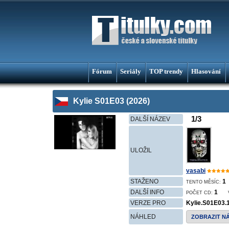
Fórum
Seriály
TOP trendy
Hlasování
Kylie S01E03 (2026)
1/3
DALŠÍ NÁZEV
ULOŽIL
vasabi
STAŽENO
1
TENTO MĚSÍC:
DALŠÍ INFO
1
POČET CD:
VERZE PRO
Kylie.S01E03
NÁHLED
ZOBRAZIT N