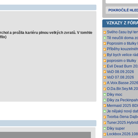
POKROČILÉ HLE
VZKAZY Z FÓR
Svého času byl ten
rchol a prožila kariéru plnou velkých zvratů. V tomhle
populární, no je 
lix)
Tě neučili doma zd
titulky, s
Poprosim o titulky 
Příběhy kouzelnéh
Movies) jen dabing
Byl bych velice rád
Děkuji předem
poprosim o titulky
Evil Dead Burn 
VoD 08.09.2026
VoD 07.08.2026
A.Voix.Basse.20
DL.DDP5.1.H.264
O.Da.Bir.Sey.Mi.
anglickej podpory;
DL.DDP2.0.H.264-
Díky moc
anglických titulkov.
Díky za Peckinpah
Mermaid 2025 BD
Je nějaký nový da
Tvorba člena Dajbog
k Pressure).
Tuner.2025.Hybri
ZoroSenpai [12,7 
Díky super
Lockbox.2026.10