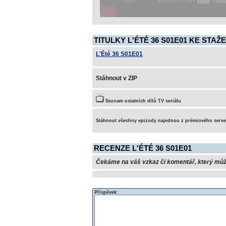
TITULKY L'ÉTÉ 36 S01E01 KE STAŽE
L'Été 36 S01E01
Stáhnout v ZIP
Seznam ostatních dílů TV seriálu
Stáhnout všechny epizody najednou z prémiového serv
RECENZE L'ÉTÉ 36 S01E01
Čekáme na váš vzkaz či komentář, který může 
Příspěvek: