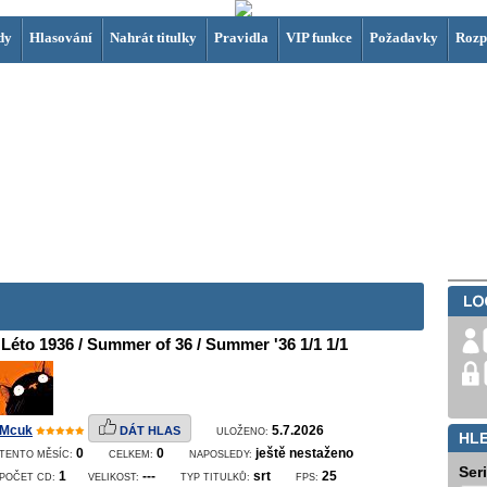
dy
Hlasování
Nahrát titulky
Pravidla
VIP funkce
Požadavky
Rozp
Léto 1936 / Summer of 36 / Summer '36 1/1 1/1
Mcuk
5.7.2026
DÁT HLAS
ULOŽENO:
HL
0
0
ještě nestaženo
TENTO MĚSÍC:
CELKEM:
NAPOSLEDY:
Ser
1
---
srt
25
POČET CD:
VELIKOST:
TYP TITULKŮ:
FPS: