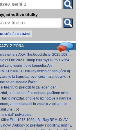
y/jednotlivé titulky
KROČILÉ HLEDÁNÍ
KAZY Z FÓRA
westerherz.AKA.The.Good.Sister.2025.1080p.AMZN.WEB-
DDP5.1.H.264-cinepth [5,88 GB] Nemecké
dle.of.Fire.2023.1080p.BluRay.DDP5.1.x264-
d
 [18,74 GB]
rát že to tuším nie je komédia. Ale
mietačka sa môže konať. Možno príde aj
ATED/UNCUT Blu-ray verzia obsahujúca aj
edov pes a tomu
 frontal Skarsgårda, explicitnejšie zábery sexu
zase je ta translátorovej češtin srandovňý. :-)
od
 iné sa ani nedalo čakať.
si tiež trúfol preložiť to za jeden deň.
zdal, ale rozhodně to nebude puštěné mimo
mium. Samozřejmě překladač.
, tak to nevzdal, ono je to uz hotove a nahrate.
eram, ze prekladatel to vzdal a zapisane to
titulkomat.
 mit uns... :-)
h mu dal" polyglosiu.
.Killer.Elite.1975.1080p.BluRay.REMUX.AVC.FLAC1.0-
MeSToR [21,73 GB] Dnes na WS.
y nový Dajbog? :-) překlady z polštiny, ruštiny,
štiny, francouzštiny, angličtiny (12-24 hod