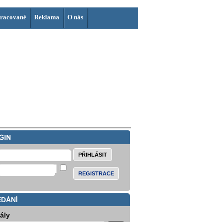
racované
Reklama
O nás
REGISTRACE
EDÁNÍ
iály