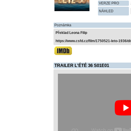
VERZE PRO
NÁHLED
Poznámka
Překlad Leona Filip
https://www.csfd.cz/film/1750521-leto-1936/d
TRAILER L'ÉTÉ 36 S01E01