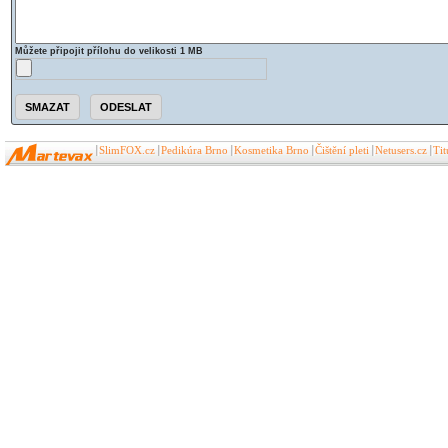
Můžete připojit přílohu do velikosti 1 MB
SlimFOX.cz
Pedikúra Brno
Kosmetika Brno
Čištění pleti
Netusers.cz
Ti