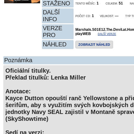
STAŽENO
1
51
TENTO MĚSÍC:
CELKEM:
NA
DALŠÍ
1
---
POČET CD:
VELIKOST:
TYP T
INFO
VERZE
Marshals.S01E12.The.Devil.at.H
PRO
playWEB
DALŠÍ VERZE
NÁHLED
ZOBRAZIT NÁHLED
Poznámka
Oficiální titulky.
Překlad titulků: Lenka Miller
Anotace:
Kayce Dutton opouští ranč Yellowstone a při
šerifům, aby s využitím svých kovbojských d
jednotky Navy SEAL zajistil v Montaně sprav
(SkyShowtime)
Sedí na verzi: