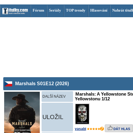
Fórum
Seriály
TOP trendy
Hlasování
Nahrát titul
Marshals S01E12 (2026)
Marshals: A Yellowstone Sto
DALŠÍ NÁZEV
Yellowstonu 1/12
ULOŽIL
vasabi
7
DÁT HLAS