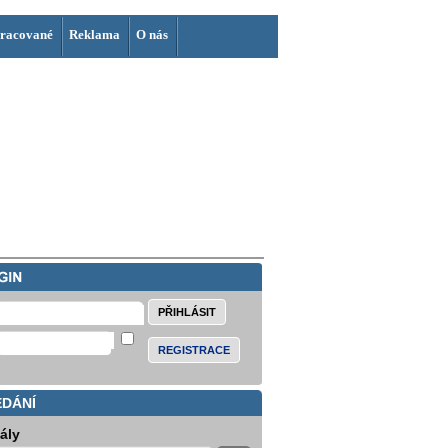
racované
Reklama
O nás
REGISTRACE
EDÁNÍ
iály