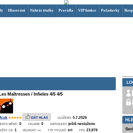
dy
Hlasování
Nahrát titulky
Pravidla
VIP funkce
Požadavky
Rozp
Les Maîtresses / Infieles 4/5 4/5
Mcuk
5.7.2026
DÁT HLAS
ULOŽENO:
HL
0
0
ještě nestaženo
ENTO MĚSÍC:
CELKEM:
NAPOSLEDY:
Ser
1
---
srt
23,976
POČET CD:
VELIKOST:
TYP TITULKŮ:
FPS: