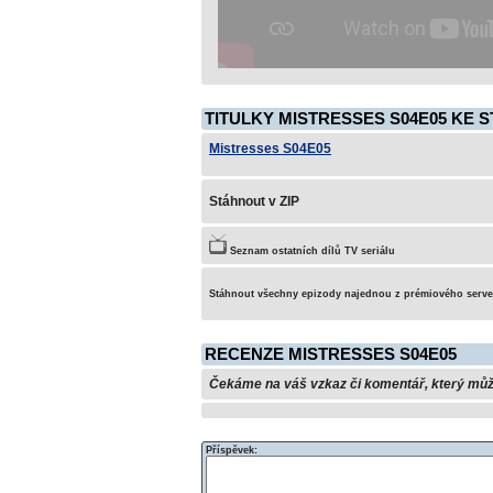
TITULKY MISTRESSES S04E05 KE S
Mistresses S04E05
Stáhnout v ZIP
Seznam ostatních dílů TV seriálu
Stáhnout všechny epizody najednou z prémiového serv
RECENZE MISTRESSES S04E05
Čekáme na váš vzkaz či komentář, který může 
Příspěvek: