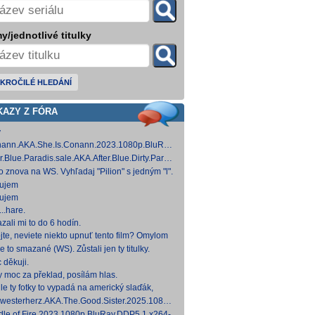
y/jednotlivé titulky
KROČILÉ HLEDÁNÍ
KAZY Z FÓRA
y
ann.AKA.She.Is.Conann.2023.1080p.BluRay.DDP5.1.x264-
 [14,53 GB]
er.Blue.Paradis.sale.AKA.After.Blue.Dirty.Paradise.2021.1080p.BluRay.DDP5.1.x26
 [15,19 GB]
to znova na WS. Vyhľadaj "Pilion" s jedným "l".
ujem
ujem
..hare.
zali mi to do 6 hodín.
jte, neviete niekto upnuť tento film? Omylom
 ho vymazal a neviem ho nikde nájsť. Robil
e to smazané (WS). Zůstali jen ty titulky.
 na
 děkuji.
y moc za překlad, posílám hlas.
le ty fotky to vypadá na americký slaďák,
em opak je pravdou..... Kdysi jsem četl i
westerherz.AKA.The.Good.Sister.2025.1080p.AMZN.WEB-
žku, da
DDP5.1.H.264-cinepth [5,88 GB] Nemecké
dle.of.Fire.2023.1080p.BluRay.DDP5.1.x264-