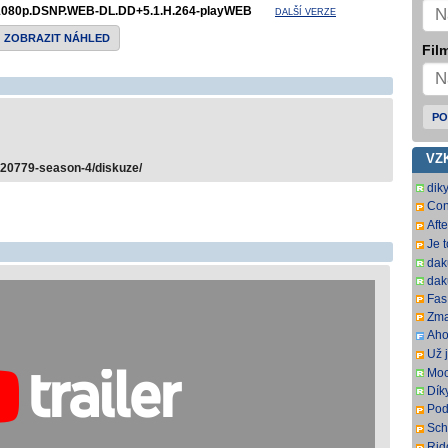
1080p.DSNP.WEB-DL.DD+5.1.H.264-playWEB
DALŠÍ VERZE
ZOBRAZIT NÁHLED
Film
PO
VZ
620779-season-4/diskuze/
dik
Con
SbR
Aft
SbR
Je 
dak
dak
Fas.
Zma
Aho
som
Už j
som
Moc
Dík
Pod
ovš
Sch
kní
DL.
Rid