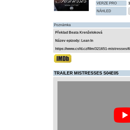
VERZE PRO
NÁHLED
Poznámka
Překlad Beata Krenželoková
Název epizody: Lean In
https://www.csfd.cz/film/321651-mistresses/
TRAILER MISTRESSES S04E05