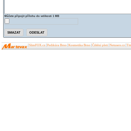
Můžete připojit přílohu do velikosti 1 MB
SlimFOX.cz
Pedikúra Brno
Kosmetika Brno
Čištění pleti
Netusers.cz
Ti