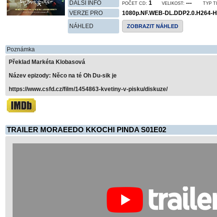
DALŠÍ INFO
1
---
POČET CD:
VELIKOST:
TYP T
VERZE PRO
1080p.NF.WEB-DL.DDP2.0.H264
NÁHLED
ZOBRAZIT NÁHLED
Poznámka
Překlad Markéta Klobasová
Název epizody: Něco na té Oh Du-sik je
https://www.csfd.cz/film/1454863-kvetiny-v-pisku/diskuze/
TRAILER MORAEEDO KKOCHI PINDA S01E02