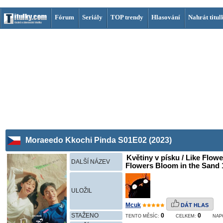
Fórum
Seriály
TOP trendy
Hlasování
Nahrát titul
Moraeedo Kkochi Pinda S01E02 (2023)
Květiny v písku / Like Flow
DALŠÍ NÁZEV
Flowers Bloom in the Sand 1
ULOŽIL
Mcuk
DÁT HLAS
STAŽENO
0
0
TENTO MĚSÍC:
CELKEM:
NAP