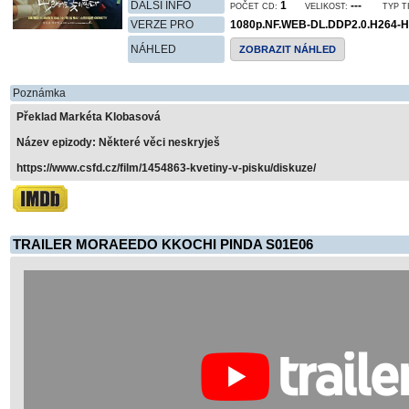
DALŠÍ INFO
1
---
POČET CD:
VELIKOST:
TYP T
VERZE PRO
1080p.NF.WEB-DL.DDP2.0.H264
NÁHLED
ZOBRAZIT NÁHLED
Poznámka
Překlad Markéta Klobasová
Název epizody: Některé věci neskryješ
https://www.csfd.cz/film/1454863-kvetiny-v-pisku/diskuze/
TRAILER MORAEEDO KKOCHI PINDA S01E06