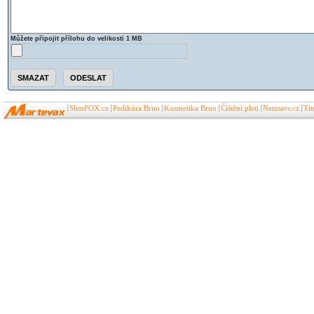
Můžete připojit přílohu do velikosti 1 MB
SlimFOX.cz
Pedikúra Brno
Kosmetika Brno
Čištění pleti
Netusers.cz
Ti