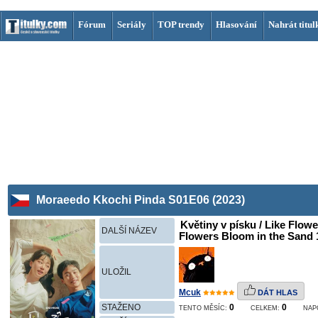
Fórum
Seriály
TOP trendy
Hlasování
Nahrát titul
Moraeedo Kkochi Pinda S01E06 (2023)
Květiny v písku / Like Flow
DALŠÍ NÁZEV
Flowers Bloom in the Sand 1
ULOŽIL
Mcuk
DÁT HLAS
STAŽENO
0
0
TENTO MĚSÍC:
CELKEM:
NAP